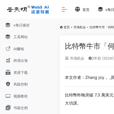
首页
x每
x每日奏折
首页
•
市场机会
•
比特幣牛市「何時
工具网站
比特幣牛市「
AI赚钱
市场机会
2年前 (2024
跨境出海
资源下载
本文作者：Zhang joy 。,原文链
风险控制
比
特幣昨晚突破 7.3 
视频教程
大功課。
书籍文档