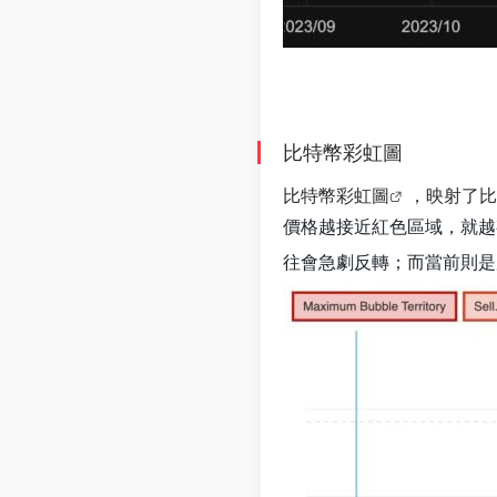
比特幣彩虹圖
比特
幣彩虹圖
，映射了比
價格越接近紅色區域，就越
往會急劇反轉；而當前則是