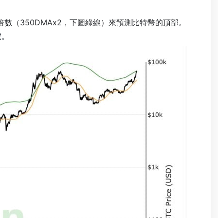
線的倍數（350DMAx2，下圖綠線）來預測比特幣的頂部。
號。