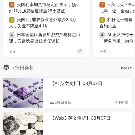
美国利率期货市场定价显示，预计
5 美元买下全
2
2
到12月加息幅度降至28个基点
九年，让「金融」
美国7月非农就业意外减少2.3万
杠杆之王谢幕：B
3
3
人，失业率降至4.1%
合约永生
日本金融厅新设加密资产与稳定币
AI 正从帮你
4
4
课，安富稔晃出任首任课长
「劳务市场」为你
BitFuFu 7月产出112枚比特币，总
从交易平台到
5
5
更多
更多
算力降至14.2 EH/s
Agentic 交易时代
义自己
Hyperliquid政策中心支持CFTC分
6
x每日奏折
more+
阶段推进永续期货监管
专访 Ultiland
6
IP 金库到 AI 资
Gate 研究院：加密平台正在重塑
7
【AI 英文奏折】08月07日
何铺设艺文资产 Tra
IPO 机会分发，真实配额成为竞争核心
Ondo Perp
7
王兴兴回应DeepSeek参与宇树科
8
金，20 倍做多 /
技IPO战略配售
x每日奏折
4小时前
拆解半导体「
8
特朗普：越来越多人使用比特币支
9
念股：产业链已被
付，加密货币是件大事
【Web3 英文奏折】08月07日
开始
区块链不再取代华尔街，它正在成
10
对话 IOTA 
9
为华尔街的新管道