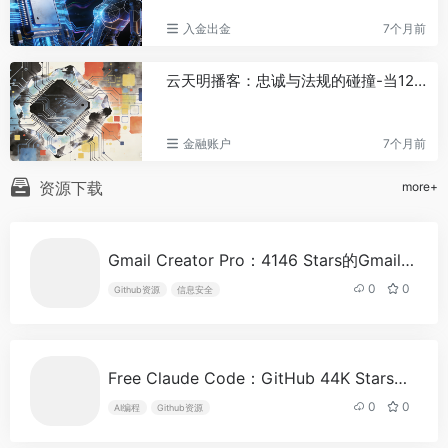
马斯克的AI百科Grokipedia被曝数
77
入金出金
7个月前
月未更新，编辑请求无人处理
AI基础设施公司Firmus完成20亿美
78
云天明播客：忠诚与法规的碰撞-当12年老粉撞上KYC铁墙
元融资，投后估值超105亿美元
宇树科技王兴兴身家有望超200亿
79
金融账户
7个月前
元
Tether黄金持仓升至146吨，成全
80
资源下载
more+
球最大私人黄金持有者
Upbit将在韩元、BTC、USDT市场
81
上线BSB代币
Gmail Creator Pro：4146 Stars的Gmail批量注册工具，技术完整但合规存疑
微软：ClickFix攻击活动利用BNB
82
0
0
Github资源
信息安全
智能链托管恶意指令，每天数千台设备
遭针对
MINIMAX-W涨近25%，智谱涨超
83
17%
Free Claude Code：GitHub 44K Stars，把Claude Code变成免费工具的代理层，支持30+模型自由切换
代币投资的“死亡率”：95%的项目
84
0
0
AI编程
Github资源
跑输比特币，73%最终回撤超90%
Bithumb将在韩元市场上线BSB代