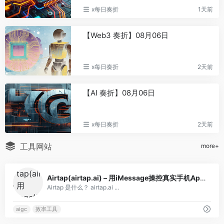
特朗普：数据中心可能会比石油更
x每日奏折
1天前
20
OpenClaw
18
重要
油价破百，谁
19
野村研究：AI推动印度新增岗位超
【Web3 奏折】08月06日
21
利”？
裁员数，总量仍现净增长
SpaceX 吞
20
Bybit将于今晚19:00上线
22
「内循环」
x每日奏折
2天前
Moonshot AI Pre-IPO永续合约
BIT交易时刻：BTC低位震荡缺乏明
23
【AI 奏折】08月06日
确增量需求，非农大考后或迎破局时
刻？
特朗普：谁赢得人工智能，谁就赢
24
x每日奏折
2天前
得一切
特朗普：美联储利率决定不完全由
工具网站
25
more+
沃什说了算
Jaredfromsubway亏损50万美
0
26
Airtap(airtap.ai) – 用iMessage操控真实手机App的AI Agent，微博爆款监控已验证可用
元：被盗资金为何又陷入MEV交易困
Airtap 是什么？ airtap.ai ...
局？
PA日报 | 宇树Pre-IPO永续合约短
27
aigc
效率工具
时突破90美元；Chainlink回购约113万