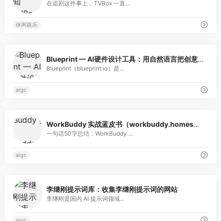
在追剧这件事上，TVBox 一直...
某钓鱼攻击者偷的50万美元被MEV
36
机器人用0.03美元抢走37万美元
休闲娱乐
Chainlink回购约113万美元LINK并
37
转入储备钱包
0
Blueprint — AI硬件设计工具：用自然语言把创意变成3D原型和接线图
宇树Pre-IPO永续合约短时突破90
38
Blueprint（blueprint.io）是...
美元，24小时涨幅超23%
阿里推出一站式AI语音生产力平台
39
aigc
CosyVoice Studio
RWA电商融资平台Dow Protocol完
40
0
成1050万美元种子轮融资，MH
WorkBuddy 实战蓝皮书（workbuddy.homes）评测：从入门到落地的 AI Agent 全指南
Ventures等参投
一句话50字总结：WorkBuddy ...
Michael Saylor：比特币不需要
41
aigc
Clarity法案，而美国需要监管清晰度
SK海力士：将投资384亿美元在韩
42
0
国本土扩张芯片业务
李继刚提示词库：收集李继刚提示词的网站
AI 与链上安全 | AI 监管让资金盘空
43
李继刚是国内 AI 提示词领域...
气币无处遁形
aigc