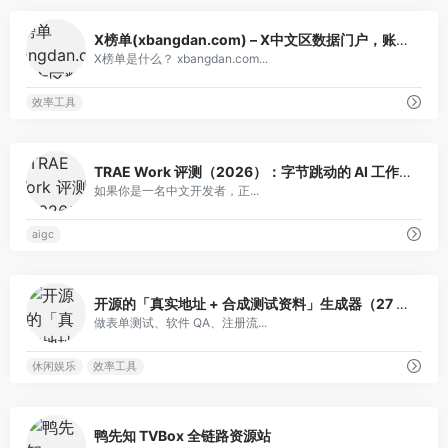
美元LINK并转入储备钱包
0
自学习智能客户体验公司Omilia完
28
X榜单(xbangdan.com) – X中文区数据门户，账号榜/推文榜/收益排行一站搞定
成5810万欧元B轮融资，Expedition
X榜单是什么？ xbangdan.com...
Growth Capital领投
效率工具
Asia Market Daily: Thai crypto
29
capital gains tax exemption drives
regional push (2026/8/7)
0
TRAE Work 评测（2026）：字节跳动的 AI 工作助手，不止于写代码
过去 10 年，你为什么没能变得更
30
如果你是一名中文开发者，正...
富？
不丹王国关联地址再次向币安充值
31
aigc
434.86枚BTC，价值2796万美元
Ether.fi将再质押功能从weETH拆分
32
0
至新代币weETHs
开源的「真实地址 + 合成测试资料」生成器（27 国）
做表单测试、软件 QA、注册流...
闪迪（SanDisk）FY26Q4财报深
33
度解读：赚到了历史最多的钱，却迎来
股价下跌，市场到底在担心什么？
休闲娱乐
效率工具
7月加密行业因黑客攻击损失总额达
34
2.47亿美元，为今年第二高月份
0
鸭先知 TVBox 全链路资源站
现货黄金突破4300美元关口
35