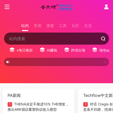
站内
常用
搜索
工具
社区
生活
x每日奏折
AI赚钱
跨境出海
钱包app
PA新闻
Techflow中文
THENA决定不推进10% THE增发，
对话 Cregis
1
1
推出ARK倡议重塑协议收入模型
是条不归路，找准