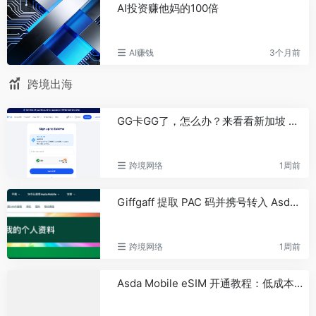
AI投资赚他妈的100倍
央行上海总部：持续防范处置虚拟
61
货币交易炒作风险
日本金融厅与警察厅联合要求加密
62
AI赚钱
3个月前
交易所强化反欺诈措施
跨境出海
Move 语言之父转投 Anthropic，
63
加密行业正在批量失去守门人
字节跳动瞄准打造接近Anthropic公
64
GG卡GG了，怎么办？来看看新加坡 Eskimo eSIM 套餐免费注册+白送500MB全球（包括国内）流量
司Mythos水平的超大规模AI模型
韩国证券型代币发行二级法规草案
65
跨境网络
1周前
框架公布，拟允许资产池化并设定交易
限额
Giffgaff 提取 PAC 码并携号转入 Asda Mobile 完整教程
Coldcard黑客再次将30枚BTC转移
66
至新钱包
Gate 合约股票专区将上线
67
跨境网络
1周前
CJS（中国巨石 600176.SH）等 10 个
永续合约交易
Asda Mobile eSIM 开通教程：低成本英国手机号保号完整指南
人形机器人第一股的“孤独上市”：
68
近500名员工，只有14人能分红