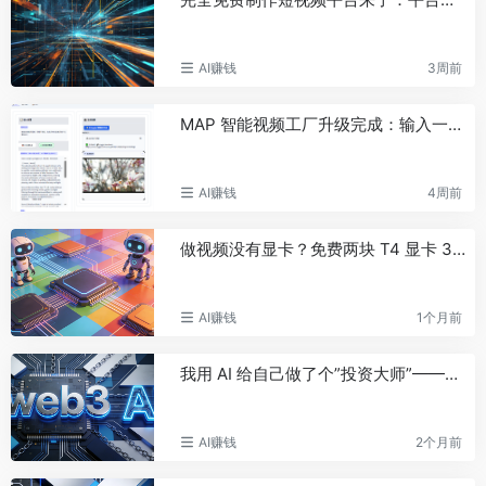
破沙箱范围，因沙箱配置错误
日本加密监管再出重拳！金融厅联
53
AI赚钱
3周前
手警察厅发布11项防诈新规
AI存储芯片现在究竟是见顶了？还
54
MAP 智能视频工厂升级完成：输入一句话，自动成片
是见底该抄底了？
Gate DexBuilder 发布首个事件合
55
约 Builder，面向全球 Builder 开放最高
AI赚钱
4周前
300 万美元支持
AMD宣布将收购AI推理芯片初创公
56
做视频没有显卡？免费两块 T4 显卡 32GB 显存 + WebUI，一句话生成视频，全免费
司Taalas
币安完成Momentum（MMT）于
57
BEP20网络集成，并开放充提
AI赚钱
1个月前
币安：bStocks的4倍Alpha交易量
58
资格规则将于8月8日进行调整
我用 AI 给自己做了个”投资大师”——66 位大佬帮我看盘，部署在 HuggingFace 上，0 成本运营
阿里据悉拟向下一代千问Qwen开
59
源模型大型商用用户收取营收分成
AI赚钱
2个月前
莫斯科交易所拟推出加密资产数字
60
存管机构