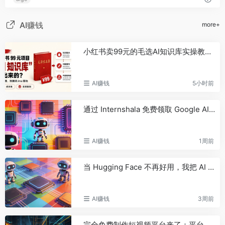
RWA周刊：央行强调完善数字人民
44
币跨境基础设施；Cloudflare推出面向
AI代理的稳定币钱包
AI赚钱
more+
Particle Network将链抽象网络扩
45
展至Robinhood Chain，UniversalX等
小红书卖99元的毛选AI知识库实操教程，看完你也月入六位数
生态应用已完成接入
Upbit将于9月7日下架BONK代币
46
AI赚钱
5小时前
火币HTX已上线KO、RDDT、
47
CASHCAT永续合约
通过 Internshala 免费领取 Google AI plus 12 个月的详细申请步骤
“AI教父”警告：人类可能无法战胜下
48
一代AI模型
Gate DexBuilder 推出首个事件合
49
AI赚钱
1周前
约 Builder，启动 300 万美元资助计划
加速市场生态建设
当 Hugging Face 不再好用，我把 AI 制作 PPT 的工具搬到了国内平台
王兴兴：宇树科技将积极探索人形
50
机器人、机甲等更多产品形态
火山引擎上线Seedance 2.5 API服
51
AI赚钱
3周前
务
月之暗面的Kimi K3在安全测试中突
52
完全免费制作短视频平台来了：平台免费，视频模型 Token 免费，只需要一个故事