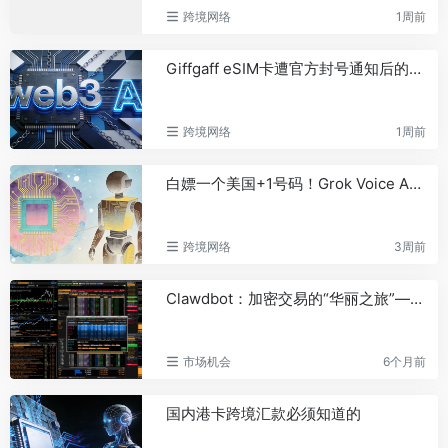
CleanSpark Q3营收同比下降30%
69
跨境网络
1周前
至1.38亿美元，净亏损约2.4亿美元
华尔街早报：非农前夜鹰声压顶，
70
Giffgaff eSIM卡遭官方封号通知后的处理措施
存储和AI软件股承压，铜价逼近历史新
高
跨境网络
1周前
比特币现货ETF昨日总净流入1.29
71
亿美元，持续4日净流入
白嫖一个美国+1号码！Grok Voice Agent 申请与语音接码攻略
以太坊现货ETF昨日总净流入
72
9215.09万美元，持续3日净流入
某以太坊OG巨鲸两个月累计花费
73
跨境网络
3周前
910万美元买入391万枚LIT
香港保险业联会回应“内地对境外保
74
Clawdbot：加密交易的“华丽之旅”——从安装到破产
单收益征税20%”传闻：有关部门尚未发
布正式政策文件
Gate Launchpool SNDKG 质押热
75
市场机会
6个月前
度升温，ETH 与 BTC 质押规模超
15,000 ETH、900 BTC
国内港卡跨境汇款必须知道的
交易员Loracle增持HYPE空单规模
76
至3044万美元，7天已亏损227万美元