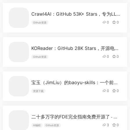
85
币
Crawl4AI：GitHub 53K+ Stars，专为LLM优化的开源爬虫，把整个互联网变成RAG就绪的Markdown
UNITREE TOP1持仓地址仓位规模
86
达47.8万美元，目前浮盈5.3万美元
0
0
Github资源
加密市场小幅回调，仅Layer2板块
87
上涨0.50%
MINIMAX-W、智谱双双涨超15%
88
KOReader：GitHub 28K Stars，开源电纸书瑞士军刀，一个软件通吃所有格式和所有设备
Deribit：约23.25亿美元的比特币
89
0
0
Github资源
和以太坊期权今日到期
昨夜今晨重要资讯（8月6日-8月7
90
日）
Trade.xyz已使用345万美元手续
91
宝玉（JimLiu）的baoyu-skills：一个前端工程师把20+AI技能做成了内容创作全家桶
费收入买入HYPE
0
0
资源下载
Upbit将在韩元市场上线KMNO代
92
币
福布斯最新AI 50榜单入选初创公司
93
累计融资3056亿美元
二十多万字的FDE完全指南免费开源了
- 最新版
国防技术公司Hadrian完成13.7亿
94
3
0
AI编程
Github资源