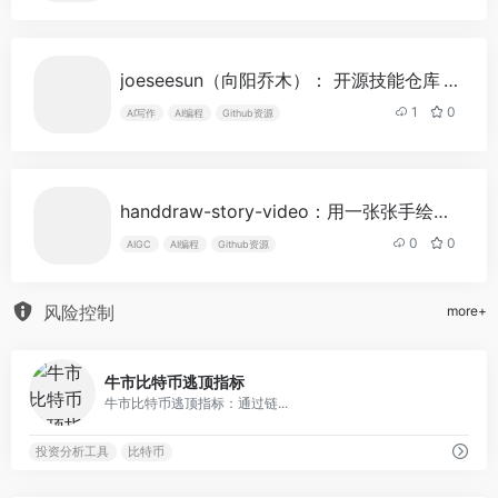
美元D轮融资，估值78.7亿美元
AI光网络公司Lumilens完成超7亿美
95
元C轮融资，估值升至55.1亿美元
joeseesun（向阳乔木）： 开源技能仓库
- 最新版
港股OpenClaw概念股多数走强，
96
1
0
MINIMAX-W涨超10%
AI写作
AI编程
Github资源
参议院已决定将Clarity法案投票推
97
迟至9月
Clarity法案今日迎休会前关键考
98
handdraw-story-video：用一张张手绘母图，自动生成线稿逐渐上色的暖心竖屏短视频
验，白宫回应及程序性投票成焦点
0
0
AIGC
AI编程
Github资源
华尔街正在重新定义区块链：从“加
99
密实验”到下一代金融基础设施
风险控制
10
more+
AI公司幕后“她”力量
0
0
牛市比特币逃顶指标
牛市比特币逃顶指标：通过链...
投资分析工具
比特币