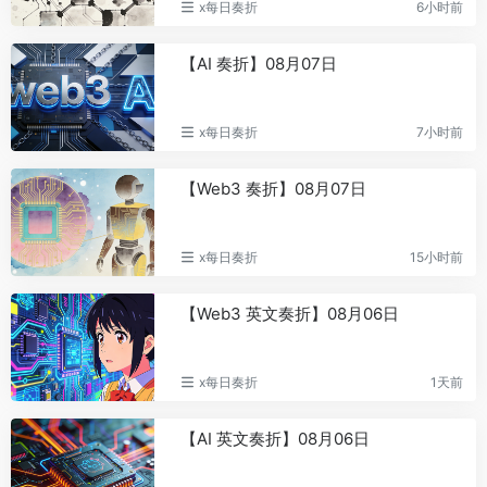
到英国，TWIN 推
x每日奏折
6小时前
BTC突破65000美元，日内涨幅
11
分钟」时代
0.59%
当 72 个 A
10
【AI 奏折】08月07日
Coldcard：因安全事件暂停客户数
12
Bitget 用 UEX
据自动清除，将依法保留相关记录
获 20+ 机构支
11
遭2000万美元“合法”明抢后，
13
Hashi 如何重写
x每日奏折
7小时前
BONK被Upbit彻底抛弃
对话 Aster 
12
Circle在Solana链上铸造2.5亿枚
14
采纳，2026 Aste
【Web3 奏折】08月07日
USDC
市场份额超 6
13
特朗普召集全球部分大型矿业公司
15
绝对 C 位后，On
x每日奏折
15小时前
高管开会，以期采取行动
对话火币 HT
14
Gate 7 天及 1 个月资金净流入均位
16
品 + 品牌，2026
【Web3 英文奏折】08月06日
列全球前三
一台吹风机，
15
纳斯达克23/5交易获SEC批准，拟
17
芯片走私案
于12月6日上线
Crypto 首
x每日奏折
1天前
16
矿企扎堆冲AI，华尔街却给估值“降
18
Pharos 10 
温”，财报季揭露谁在“裸泳”？
验
【AI 英文奏折】08月06日
伯恩斯坦上调SpaceX与Cloudflare
19
那个在 NFT
17
目标价
OpenClaw 背