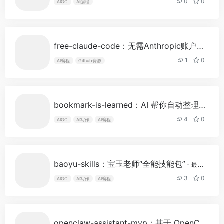
0
0
AIGC
AI编程
free-claude-code：无需Anthropic账户运行 Claude Code
1
0
AI编程
Github资源
bookmark-is-learned：AI 帮你自动整理书签
-
4
0
AIGC
AI写作
AI编程
baoyu-skills：宝玉老师“全能技能包”
- 最新版
3
0
AIGC
AI写作
AI编程
openclaw-assistant-mvp：基于 OpenClaw 框架开发的轻量级“全能 AI 助理”