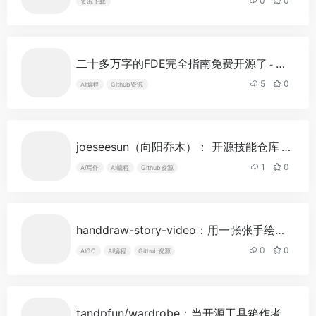
0
0
资源下载
二十多万字的FDE完全指南免费开源了
- 最新版
5
0
AI编程
Github资源
joeseesun（向阳乔木）： 开源技能仓库
- 最新版
1
0
AI写作
AI编程
Github资源
handdraw-story-video：用一张张手绘母图，自动生成线稿逐渐上色的暖心竖屏短视频
0
0
AIGC
AI编程
Github资源
tandpfun/wardrobe：当开源工具箱作者做起了 AI 穿搭助手