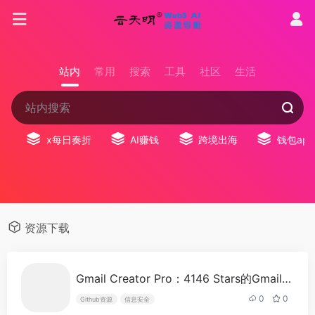
站内
常用
搜索
工具
社区
生活
x每日奏折
AI赚钱
跨境出海
钱包app
资源下载
Gmail Creator Pro：4146 Stars的Gmail批量注册工具，技术完整但合规存疑
0
0
Github资源
信息安全