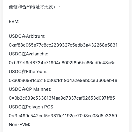
他链和合约地址将无效）：
EVM:
USDC在Arbitrum:
0xaf88d065e77c8cc2239327c5edb3a432268e5831
USDC在Avalanche:
0xb97ef9ef8734c71904d8002f8b6bc66dd9c48a6e
USDC在Ethereum:
0xa0b86991c6218b36c1d19d4a2e9eb0ce3606eb48
USDC在OP Mainnet:
0x0b2c639c533813f4aa9d7837caf62653d097ff85
USDC在Polygon POS:
0x3c499c542cef5e3811e1192ce70d8cc03d5c3359
Non-EVM: