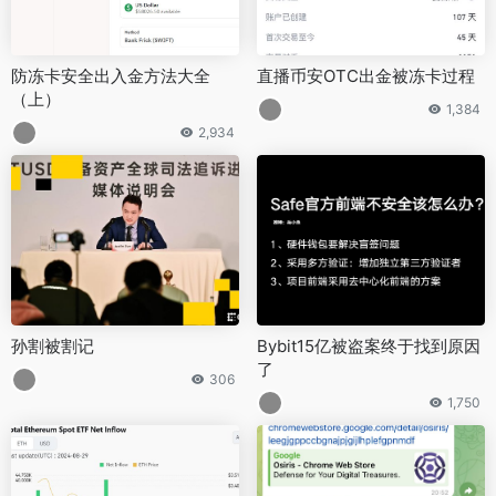
防冻卡安全出入金方法大全
直播币安OTC出金被冻卡过程
（上）
1,384
2,934
孙割被割记
Bybit15亿被盗案终于找到原因
了
306
1,750