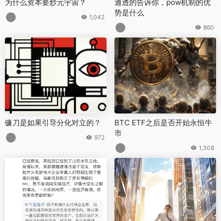
为什么资本要炒元宇宙？
通透的告诉你，pow机制的优
势是什么
1,042
860
镰刀是如果引导分化对立的？
BTC ETF之后是否开始永恒牛
市
972
1,308