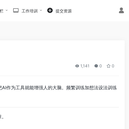
栏
工作培训
提交资源
1,141
0
0
眼，把AI作为工具就能增强人的大脑。频繁训练加想法设法训练
章。