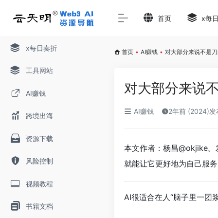
首页
x每
x每日奏折
首页
•
AI赚钱
•
对大部分来说不是刀
工具网站
对大部分来说
AI赚钱
AI赚钱
2年前 (2024)
跨境出海
资源下载
本文作者：杨昌@okjik
风险控制
就能让它更好地为自己服务
视频教程
AI很适合在人“脑子里一团
书籍文档