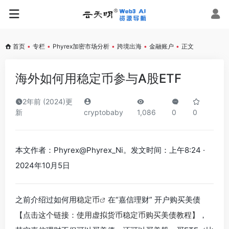
首页
•
专栏
•
Phyrex加密市场分析
•
跨境出海
•
金融账户
•
正文
海外如何用稳定币参与A股ETF
2年前 (2024)更
新
cryptobaby
1,086
0
0
本文作者：Phyrex@Phyrex_Ni。发文时间：上午8:24 ·
2024年10月5日
之前介绍过如何用
稳定币
在“嘉信理财” 开户购买美债
【点击这个链接：使用虚拟货币稳定币购买美债教程】
，