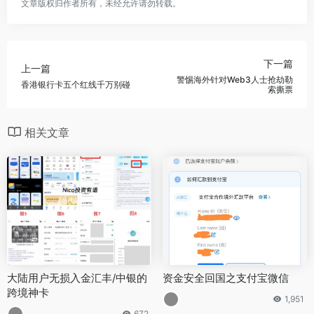
文章版权归作者所有，未经允许请勿转载。
下一篇
上一篇
警惕海外针对Web3人士抢劫勒
香港银行卡五个红线千万别碰
索撕票
相关文章
大陆用户无损入金汇丰/中银的
资金安全回国之支付宝微信
跨境神卡
1,951
672