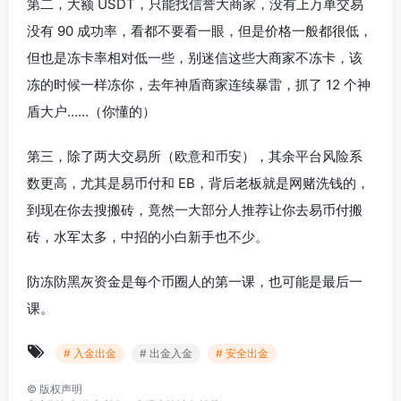
第二，大额 USDT，只能找信誉大商家，没有上万单交易
没有 90 成功率，看都不要看一眼，但是价格一般都很低，
但也是冻卡率相对低一些，别迷信这些大商家不冻卡，该
冻的时候一样冻你，去年神盾商家连续暴雷，抓了 12 个神
盾大户……（你懂的）
第三，除了两大交易所（欧意和币安），其余平台风险系
数更高，尤其是易币付和 EB，背后老板就是网赌洗钱的，
到现在你去搜搬砖，竟然一大部分人推荐让你去易币付搬
砖，水军太多，中招的小白新手也不少。
防冻防黑灰资金是每个币圈人的第一课，也可能是最后一
课。
# 入金出金
# 出金入金
# 安全出金
©
版权声明