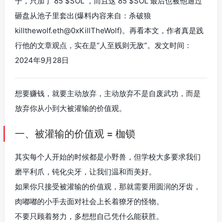
子，只加了 85 $SOL ，而且这 85 $SOL 最后也被他通过
砸盘从池子里套出(爆料内容来自：杀破狼
killthewolf.eth@0xKillTheWolf)。再看本文，作者真是践
行他的文章观点，实在是“人至贱则无敌”。发文时间：
2024年9月28日
想要赚钱，就要主动放弃，主动放弃不是自废武功，而是
放弃你从小到大被灌输的价值观。
一、被灌输的价值观 = 枷锁
其实每个人开始的时候都是小野兽，但学校大多要求我们
磨平利爪，钝化尖牙，让我们温和而美好。
如果你只接受被灌输的价值观，那就需要用圆润的牙齿，
肉嘟嘟的小手去面对社会上长着獠牙的怪物。
不要只顾着努力，多想想自己凭什么能获胜。