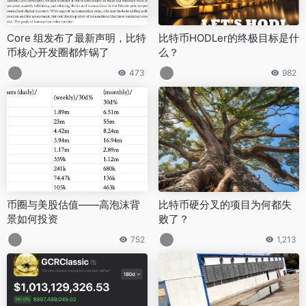
Core 组发布了最新声明，比特
比特币HODLer的终极目标是什
币核心开发圈都炸锅了
么？
473
982
币圈与美股估值——高泡沫背
比特币硬分叉的项目为何都失
景如何投资
败了？
752
1,213