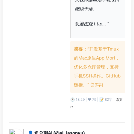
继续干活。
欢迎围观 http… ”
摘要：
“开发基于Tmux
的Mac原生App Mori，
优化多仓库管理，支持
手机SSH操作。GitHub
链接。” (29字)
🕒 18:29 | ❤️ 79 | 📝 82字 |
原文
👤 鱼总聊AI (@ai_jasonyu)