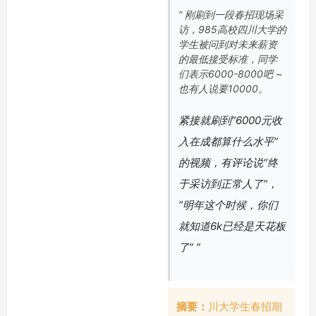
“ 刚刷到一段春招现场采
访，985高校四川大学的
学生被问到对未来薪资
的最低接受标准，同学
们表示6000-8000吧 ~
也有人说要10000。
紧接就刷到“6000元收
入在成都算什么水平”
的视频，有评论说“终
于采访到正常人了”，
“明年这个时候，你们
就知道6k已经是天花板
了” ”
摘要：
川大学生春招期