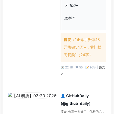
天 100+
细拆 ”
摘要：
“正念手账本18
元热销5.1万+，零门槛
高复购”（24字）
🕒 22:18 | ❤️ 55 | 📝 95字 |
原文
👤 GitHubDaily
(@github_daily)
简介: 分享一些好用、优雅的 AI 、