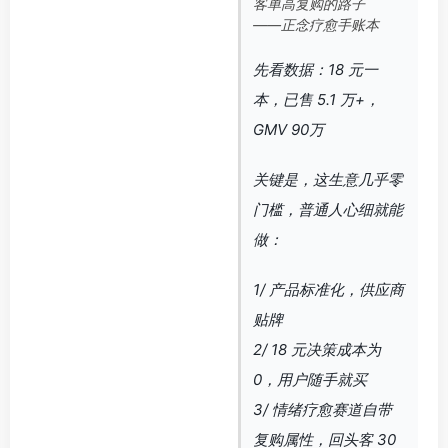
客单高复购的路子
——正念疗愈手账本
先看数据：18 元一
本，已售 5.1 万+，
GMV 90万
关键是，这生意几乎零
门槛，普通人心细就能
做：
1/ 产品标准化，供应商
贴牌
2/ 18 元决策成本为
0，用户随手就买
3/ 情绪疗愈赛道自带
复购属性，回头客 30