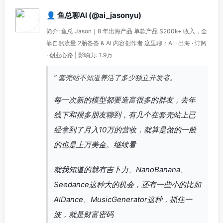
👤 鱼总聊AI (@ai_jasonyu)
简介: 鱼总 Jason｜8 年出海产品 单款产品 $200k+ 收入，全
靠自然流量 2胎爸爸 & AI 内容创作者 这里聊：AI · 出海 · 订阅
· 创业心路 | 影响力: 1.9万
“ 套壳站不知道养活了多少独立开发者。
每一次新的模型都要造富很多的群友，去年
线下和很多朋友聊到，有几个在套壳站上已
经拿到了月入10万的营收，就算是做的一般
的也是上万美金。继续看
就我知道的就有吉卜力、NanoBanana、
Seedance这种大的机会，还有一些小的比如
AIDance、MusicGenerator这种，抓住一
波，就是财富密码