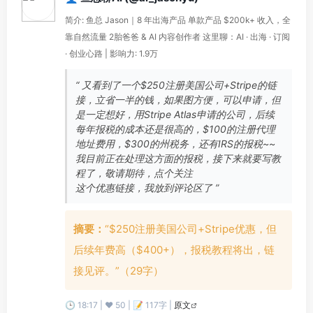
简介: 鱼总 Jason｜8 年出海产品 单款产品 $200k+ 收入，全
靠自然流量 2胎爸爸 & AI 内容创作者 这里聊：AI · 出海 · 订阅
· 创业心路 | 影响力: 1.9万
“ 又看到了一个$250注册美国公司+Stripe的链
接，立省一半的钱，如果图方便，可以申请，但
是一定想好，用Stripe Atlas申请的公司，后续
每年报税的成本还是很高的，$100的注册代理
地址费用，$300的州税务，还有IRS的报税~~
我目前正在处理这方面的报税，接下来就要写教
程了，敬请期待，点个关注
这个优惠链接，我放到评论区了 ”
摘要：
“$250注册美国公司+Stripe优惠，但
后续年费高（$400+），报税教程将出，链
接见评。”（29字）
🕒 18:17 | ❤️ 50 | 📝 117字 |
原文