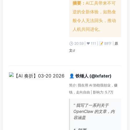
摘要：
AI工具带来不可
逆的全新体验，如熟食
般令人无法回头，推动
人机共同进化。
🕒 20:59 | ❤️ 111 | 📝 88字 |
原
文
👤 铁锤人 (@lxfater)
简介: 我在用 AI 协助我创业，赚
钱，走向自由 | 影响力: 5.7万
“ 我写了一系列关于
OpenClaw 的文章，内
容涵盖