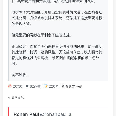
仁·奥斯曼男爵负责实施。这位规划师可谓大刀阔斧。

他拆除了大片城区，开辟出宏伟的林荫大道，在巴黎各处
兴建公园，升级城市供排水系统，还修建了连接重要地标
的景观大道。

但最重要的贡献在于制定了建筑法规。

正因如此，巴黎至今仍保持着明信片般的风貌：统一高度
的建筑群，协调一致的风格。无论望向何处，映入眼帘的
都是同样优雅的公寓楼——铁艺阳台搭配柔和的米白色外
墙。

美不胜收。
⏰ 20:30 | ❤️ 82点赞 | 📝 220词 |
查看原文 →
↑ 返回顶部
Rohan Paul
@rohanpaul_ai