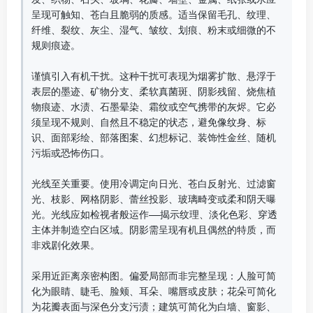
呈现可触知、苍白且脆弱的质感。适当保留毛孔、纹理、
纤维、裂纹、灰尘、湿气、皱纹、划痕、粉末或细微的不
规则痕迹。  

谨慎引入有机干扰。这种干扰可表现为烟雾扩散、悬浮于
表层的墨迹、矿物分支、柔软真菌斑、阴影残留、烧焦植
物痕迹、水渍、石墨晕染、霜纹或空气携带的灰烬。它必
须呈现不规则、自然且不稳定的状态，避免像纹身、标
识、面部彩绘、部落图案、幻想标记、装饰性金丝、随机
污垢或恐怖伤口。  

光线至关重要。使用冷调定向日光、苍白反射光、过滤窗
光、枝影、网格阴影、蕾丝投影、玻璃畸变或柔和阴天曝
光。光线应如检视者般运作——揭示纹理、淡化色彩、穿透
主体并制造空白区域。阴影需呈现有机且偶然的特质，而
非戏剧化效果。  

采用近距离亲密构图。偏爱局部而非完整呈现：人脸可简
化为眼睛、睫毛、脸颊、耳朵、嘴唇或皮肤；花朵可简化
为花瓣表面与深色分支污渍；建筑可简化为白墙、窗影、