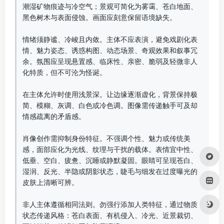
潮湿矿物痕迹与冷空气；景观可简化为雾霭、苍白地面、
黑色树木与表面侵蚀。画面应刻意保留语境缺失。  

情绪须静谧、冷峻且内敛。主体不应表演，避免戏剧化表
情、魅力姿态、诱惑构图、动态场景、奇观效果和叙事冗
余。氛围应呈现悬置感、临床性、亲密、脆弱及轻微非人
化特质，但不可沦为怪诞。  

在主体允许时使用浅景深。让边缘逐渐虚化，背景保持极
简、模糊、灰调、白色或冷色调。图像需传递触手可及却
情感疏离的矛盾感。  

肖像创作需抑制身份特征。不强调个性、魅力或传统美
感，面部应化为光线、纹理与干扰的载体。表情宜中性、
低垂、空白、疲惫、沉睡或静默凝固。眼睛可呈现苍白、
湿润、反光、半隐或阴影状态，睫毛与细发在过度曝光的
皮肤上清晰可辨。  

非人主体遵循相同法则。勿强行添加人类特征，通过物质
状态传递风格：苍白表面、有机侵入、冷光、近景裁切、