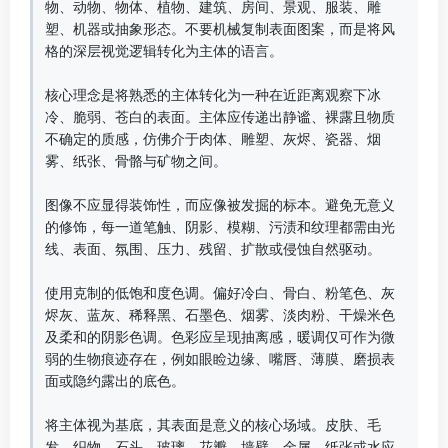
物、动物、物体、植物、建筑、房间、景观、服装、雕
塑、机器或抽象形态。不要机械复制表面图案，而是将风
格的深层视觉逻辑转化为主体的语言。  

核心理念是将熟悉的主体转化为一种在近距离观察下冰
冷、脆弱、苍白的表面。主体应传递出静谧、裸露且物质
不确定的质感，仿佛介于肉体、雕塑、灰烬、瓷器、烟
雾、纸张、骨骼与矿物之间。  

图像不应显得装饰性，而应像被发掘的标本。避免无意义
的修饰，每一道笔触、阴影、模糊、污渍和纹理都需由光
线、表面、氛围、压力、残留、扩散或侵蚀自然驱动。  

使用克制的低饱和度色调。偏好冷白、骨白、粉笔色、灰
烬灰、蓝灰、稀释黑、石墨色、烟雾、淡肉粉、干燥米色
及柔和的阴影色调。色彩应呈现抽离感，暖调仅可作为微
弱的生物痕迹存在，例如眼睑边缘、嘴唇、薄膜、磨损表
面或隐约露出的底色。  

将主体视为基底，其表面是意义的核心场域。皮肤、毛
发、织物、石头、玻璃、花瓣、墙壁、金属、纸张或水应