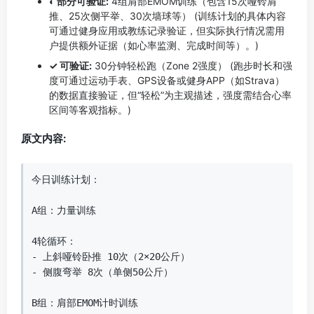
◐ 部分可验证:
4组肩部EMOM训练（包含15次哑铃肩
推、25次侧平举、30次墙球等） (训练计划的具体内容
可通过健身应用或教练记录验证，但实际执行情况需用
户提供额外证据（如心率监测、完成时间等）。)
✓ 可验证:
30分钟轻松跑（Zone 2强度） (跑步时长和强
度可通过运动手表、GPS设备或健身APP（如Strava）
的数据直接验证，但“轻松”为主观描述，强度需结合心率
区间等客观指标。)
原文内容:
今日训练计划：

A组：力量训练

4轮循环：

- 上斜哑铃卧推 10次（2×20公斤）

- 侧腹弯举 8次（单侧50公斤）

B组：肩部EMOM计时训练
