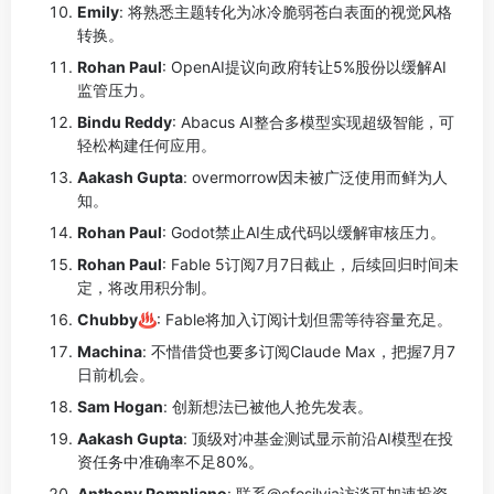
Emily
: 将熟悉主题转化为冰冷脆弱苍白表面的视觉风格
转换。
Rohan Paul
: OpenAI提议向政府转让5%股份以缓解AI
监管压力。
Bindu Reddy
: Abacus AI整合多模型实现超级智能，可
轻松构建任何应用。
Aakash Gupta
: overmorrow因未被广泛使用而鲜为人
知。
Rohan Paul
: Godot禁止AI生成代码以缓解审核压力。
Rohan Paul
: Fable 5订阅7月7日截止，后续回归时间未
定，将改用积分制。
Chubby♨️
: Fable将加入订阅计划但需等待容量充足。
Machina
: 不惜借贷也要多订阅Claude Max，把握7月7
日前机会。
Sam Hogan
: 创新想法已被他人抢先发表。
Aakash Gupta
: 顶级对冲基金测试显示前沿AI模型在投
资任务中准确率不足80%。
Anthony Pompliano
: 联系@cfosilvia访谈可加速投资