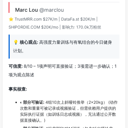
Marc Lou
@marclou
⭐️ TrustMRR.com $27K/m | DataFa.st $20K/m |
SHlPORDIE.COM $20K/mo | 影响力: 170.0k万粉丝
💡
核心观点:
高强度力量训练与有氧结合的今日健身
计划。
可信度:
8/10 – 1项声明可直接验证；3项需进一步确认；1
项为观点陈述
事实核查:
◐ 部分可验证:
4组10次上斜哑铃推举（2×20kg） (动作
次数和重量可被记录或视频验证，但需依赖用户提供的
实际执行证据（如训练日志或视频），无法通过公开数
据直接确认。)