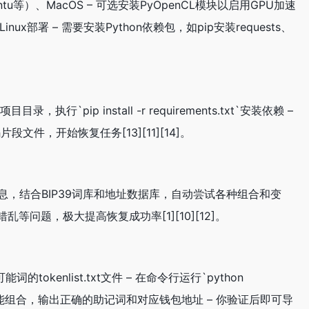
buntu等）、MacOS – 可选安装PyOpenCL模块以启用GPU加速
ux部署 – 需要安装Python依赖包，如pip安装requests、
行`pip install -r requirements.txt`安装依赖 –
文件，开始恢复任务[13][11][14]。
等信息，结合BIP39词库和地址数据库，自动尝试各种组合和变
题，极大提高恢复成功率[1][10][12]。
enlist.txt文件 – 在命令行运行`python
 – 工具会自动尝试所有可能组合，输出正确的助记词和对应钱包地址 – 你验证后即可导