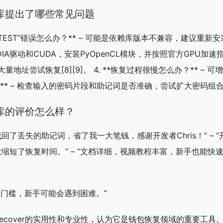
库提出了哪些常见问题
ED TEST”错误怎么办？** – 可能是依赖库版本不兼容，建议重新安装P
DIA驱动和CUDA，安装PyOpenCL模块，并按照官方GPU加速指南
地址尝试恢复[8][9]。 4. **恢复过程很慢怎么办？** –
么办？** – 检查输入的密码片段和助记词是否准确，尝试扩大密码组合
库的评价怎么样？
找回了丢失的助记词，省了我一大笔钱，感谢开发者Chris！” –
大缩短了恢复时间。” – “文档详细，视频教程丰富，新手也能快速
术门槛，新手可能会遇到困难。”
Recover的实用性和专业性，认为它是钱包恢复领域的重要工具