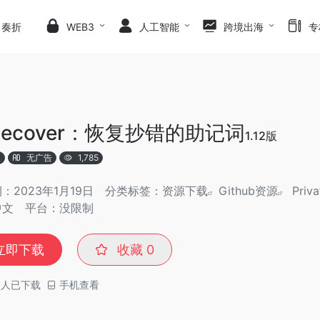
日奏折
WEB3
人工智能
跨境出海
专
cRecover：恢复抄错的助记词
1.12版
版
无广告
1,785
：2023年1月19日
分类标签：
资源下载
Github资源
Priv
中文
平台：没限制
立即下载
收藏
0
人已下载
手机查看