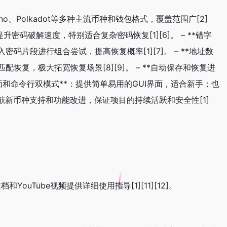
Cardano、Polkadot等多种主流币种和钱包格式，覆盖范围广[2]
升密码破解速度，特别适合复杂密码恢复[1][6]。 – **错字
片段进行组合尝试，提高恢复概率[1][7]。 – **地址数
复，极大拓宽恢复场景[8][9]。 – **自动保存和恢复进
界面和命令行双模式**：提供简单易用的GUI界面，适合新手；也
贡献新币种支持和功能改进，保证项目的持续活跃和安全性[1]
uTube视频提供详细使用指导[1][11][12]。