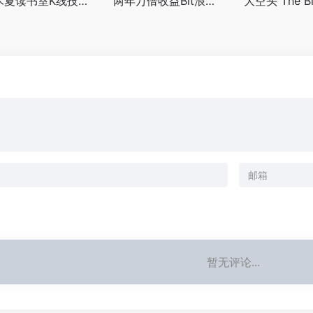
半木夏读书室K线技术分析视频合集
两年万倍收益Bit浪浪绝版交易视频课程
暂无评论...