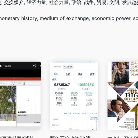
交换媒介, 经济力量, 社会力量, 政治, 战争, 贸易, 文明, 发展趋
 history, medium of exchange, economic power, social p