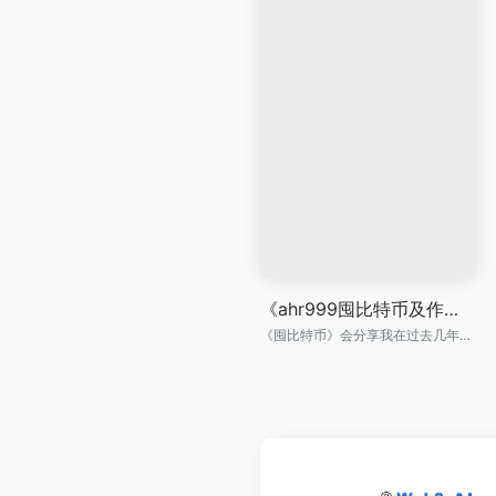
《ahr999囤比特币及作者微博内容精选》
《囤比特币》会分享我在过去几年囤比特币过程中的思考和经验。写它的目的不 是宣传比特币，而是帮助那些已经准备囤比特币的人。