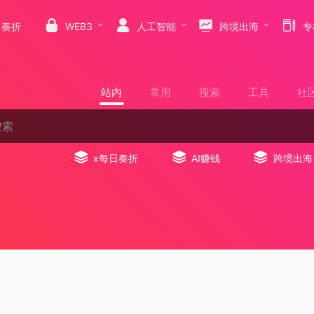
日奏折
WEB3
人工智能
跨境出海
专
站内
常用
搜索
工具
社
x每日奏折
AI赚钱
跨境出海