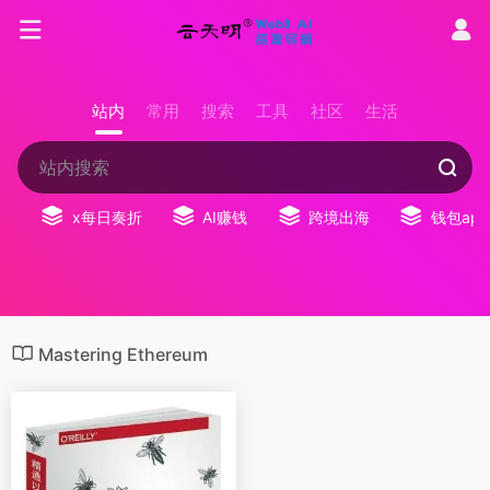
站内
常用
搜索
工具
社区
生活
x每日奏折
AI赚钱
跨境出海
钱包app
Mastering Ethereum