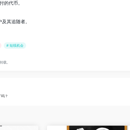
已支付的代币。
。
估账户及其追随者。
# 短线机会
转载。
了吗？