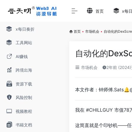
首页
x每
x每日奏折
首页
•
市场机会
•
自动化的DexScr
工具网站
自动化的DexS
AI赚钱
市场机会
2年前 (2024
跨境出海
资源下载
本文作者：钟师傅.Sats🔔@d
风险控制
我在 #CHILLGUY 市值
视频教程
书籍文档
这简直就是个印钞机——任