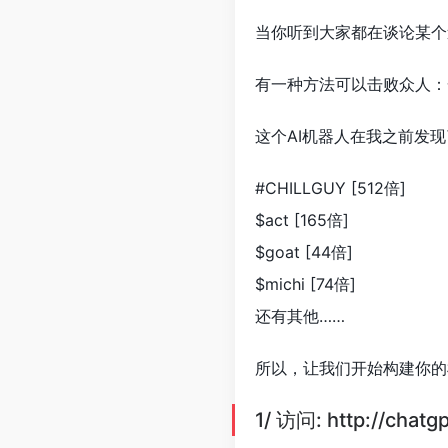
当你听到大家都在谈论某个迷
有一种方法可以击败众人：一
这个AI机器人在我之前发
#CHILLGUY [512倍]
$act [165倍]
$goat [44倍]
$michi [74倍]
还有其他……
所以，让我们开始构建你的
1/ 访问: http://chatg