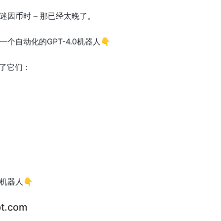
因币时 – 那已经太晚了。
个自动化的GPT-4.0机器人👇
现了它们：
机器人👇
pt.com