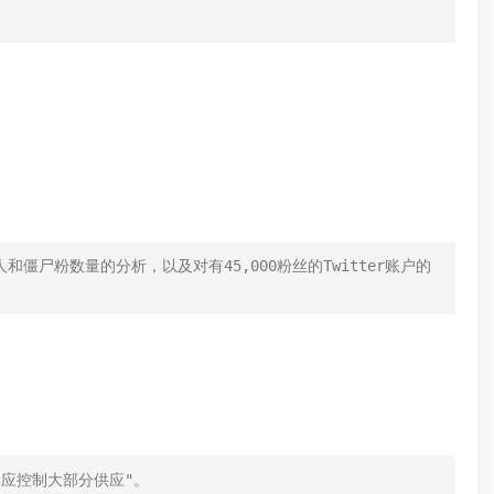
真人和僵尸粉数量的分析，以及对有45,000粉丝的Twitter账户的
者不应控制大部分供应"。