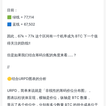
目前：
🟩 绿线 = 77,114
🟦 蓝线 = 67,502
因此，67k ~ 77k 这个区间有一个机率成为 BTC 下一个值
得关注的防线‼️
但是如果我们结合筹码分配的角度来看……？
//
🟡结合URPD图表的分析
URPD，简单来说就是「非线性的筹码价位分布图」，
图表以柱状体呈现，横轴是价位，纵轴是 BTC 数量，
显示了各个价位中，分别有多少数量 BTC 的持仓成本位于