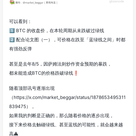
可以看到：
1️⃣ BTC 的收盘价，在本轮周期从未跌破过绿线
2️⃣ 配合论文图（一），可价格在跌至「蓝绿线之间」时都
有强劲反弹
甚至是去年8/5，因萨姆法则炒作资金预期的暴跌，
都未能造成BTC的价格跌破绿线❗️
随着顶部讯号逐渐出现
（https://x.com/market_beggar/status/1878653495311
839475），
如果我的判断是正确的，那么随着价格的逐步出现，
接下来价格去触碰绿线、甚至蓝线的可能性，就会越来越
高⚠️