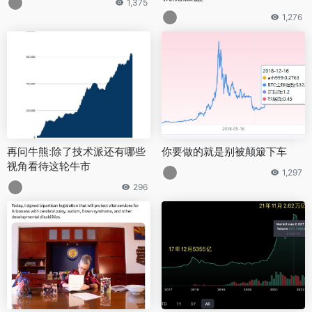
1,375
1,276
再问牛熊:除了技术派还有哪些
你要做的就是别被颠簸下车
视角看待这轮牛市
1,297
296