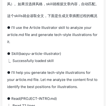
风）。如果没选择风格，skill就根据文章内容，自动匹配。
这个skills就会读取全文，下面是生成文章插图过程的概况
● I’ll use the Article Illustrator skill to analyze your
article.md file and generate tech-style illustrations for
it.
● Skill(baoyu-article-illustrator)
⎿ Successfully loaded skill
● I’ll help you generate tech-style illustrations for
your article.md file. Let me analyze the content first to
identify the best positions for illustrations.
● Read(PROJECT-INTRO.md)
⎿ Read 72 lines