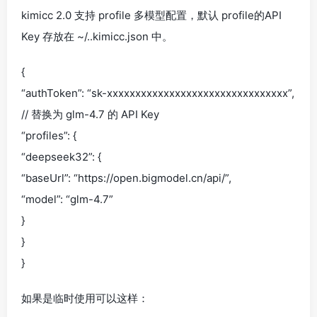
kimicc 2.0 支持 profile 多模型配置，默认 profile的API
Key 存放在 ~/..kimicc.json 中。
{
“authToken”: “sk-xxxxxxxxxxxxxxxxxxxxxxxxxxxxxxxx”,
// 替换为 glm-4.7 的 API Key
“profiles”: {
“deepseek32”: {
“baseUrl”: “https://open.bigmodel.cn/api/”,
“model”: “glm-4.7”
}
}
}
如果是临时使用可以这样：