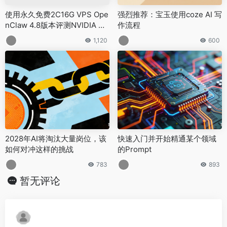
使用永久免费2C16G VPS Ope
强烈推荐：宝玉使用coze AI 写
nClaw 4.8版本评测NVIDIA 免
作流程
费模型AI Endpoints – GLM 系
1,120
600
列模型完整评测报告
2028年AI将淘汰大量岗位，该
快速入门并开始精通某个领域
如何对冲这样的挑战
的Prompt
783
893
暂无评论