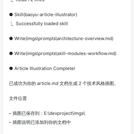
● Skill(baoyu-article-illustrator)
⎿ Successfully loaded skill
● Write(imgs\prompts\architecture-overview.md)
● Write(imgs\prompts\skill-modules-workflow.md)
● Article Illustration Complete!
已成功为你的 article.md 文档生成 2 个技术风格插图。
文件位置
– 插图已保存到：E:\devproject\imgs\
– 插图说明已添加到你的文档中