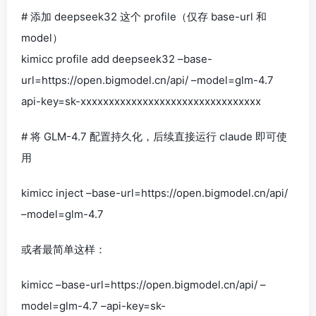
# 添加 deepseek32 这个 profile（仅存 base-url 和
model）
kimicc profile add deepseek32 –base-
url=https://open.bigmodel.cn/api/ –model=glm-4.7
api-key=sk-xxxxxxxxxxxxxxxxxxxxxxxxxxxxxxxx
# 将 GLM-4.7 配置持久化，后续直接运行 claude 即可使
用
kimicc inject –base-url=https://open.bigmodel.cn/api/
–model=glm-4.7
或者最简单这样：
kimicc –base-url=https://open.bigmodel.cn/api/ –
model=glm-4.7 –api-key=sk-