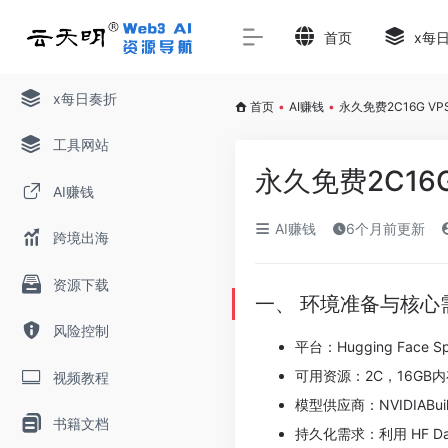
首页
x每
x每日奏折
首页
•
AI赚钱
•
永久免费2C16G VP
工具网站
永久免费2C16G
AI赚钱
AI赚钱
6个月前更新
跨境出海
资源下载
一、 环境准备与核心
风险控制
平台​：Hugging Face Spa
可用资源​：2C，16GB
视频教程
模型供应商​：NVIDIABuild
书籍文档
持久化需求​：利用 HF 