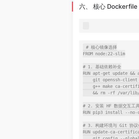
六、 核心 Dockerf
# 核心镜像选择

FROM node:22-slim

# 1. 基础依赖补全

RUN apt-get update && 
    git openssh-client build-essential python3 python3-pip \

    g++ make ca-certificates \

    && rm -rf /var/lib/apt/lists/*

# 2. 安装 HF 数据交互工具
RUN pip3 install --no-
# 3. 构建环境与 Git 协议
RUN update-ca-certifica
    git config --global http.sslVerify false && \
