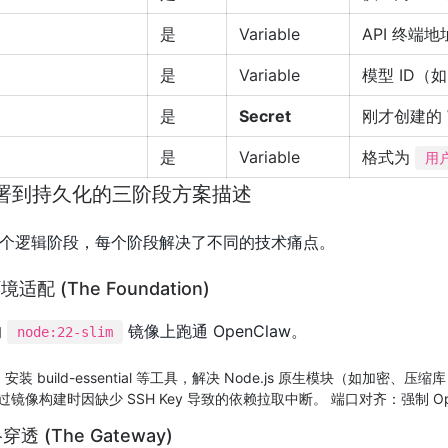
是
Variable
API 终端地
是
Variable
模型 ID（
是
Secret
刚才创建的 W
是
Variable
格式为
用
部署到持久化的三阶段方案描述
个逻辑阶段，每个阶段解决了不同的技术痛点。
 (The Foundation)
的
镜像上跑通 OpenClaw。
node:22-slim
安装 build-essential 等工具，解决 Node.js 原生模块（如加密、压
，绕过镜像构建时因缺少 SSH Key 导致的依赖拉取中断。 端口对齐​：强制 Open
 (The Gateway)