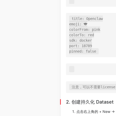
title: Openclaw

emoji: 🐨

colorFrom: pink

colorTo: red

sdk: docker

port: 18789

2. 创建持久化 Dataset
点击右上角的 + New -> D