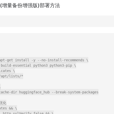
ile (增量备份增强版)部署方法
apt-get install -y --no-install-recommends \



cache-dir huggingface_hub --break-system-packages

优化

tes && \
