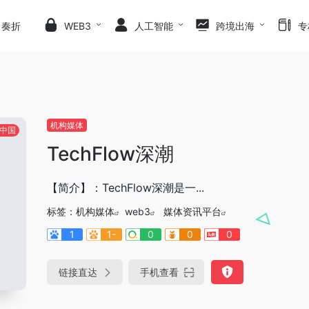
日奏折
WEB3
人工智能
跨境出海
专
机构媒体
中国
TechFlow深潮
【简介】：TechFlow深潮是一...
标签：
机构媒体
web3
媒体资讯平台
1
1-
0
0
0
链接直达
手机查看