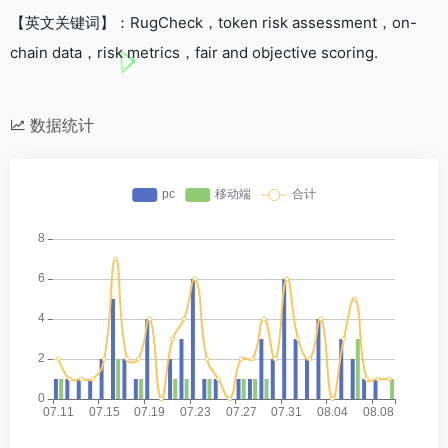
【英文关键词】：RugCheck，token risk assessment，on-
chain data，risk metrics，fair and objective scoring.
数据统计