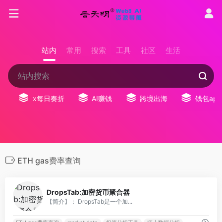
站内
常用
搜索
工具
社区
生活
x每日奏折
AI赚钱
跨境出海
钱包app
ETH gas费率查询
0
DropsTab:加密货币聚合器
【简介】： DropsTab是一个加...