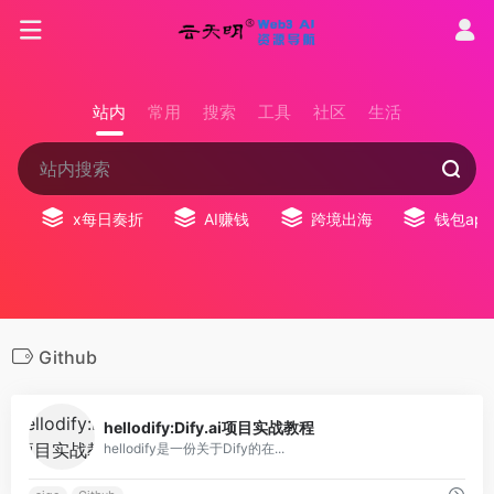
站内
常用
搜索
工具
社区
生活
x每日奏折
AI赚钱
跨境出海
钱包app
Github
0
hellodify:Dify.ai项目实战教程
hellodify是一份关于Dify的在...