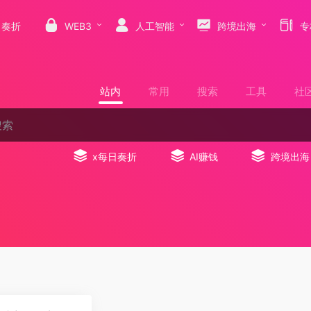
日奏折
WEB3
人工智能
跨境出海
专
站内
常用
搜索
工具
社
x每日奏折
AI赚钱
跨境出海
0