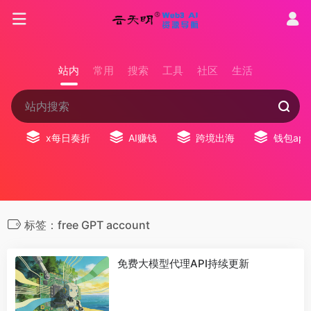
站内
常用
搜索
工具
社区
生活
x每日奏折
AI赚钱
跨境出海
钱包app
标签：free GPT account
免费大模型代理API持续更新