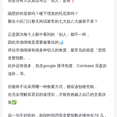
但是否有人认真思考过「别人」是谁❓
隔壁的邻居算吗？楼下理发的托尼算吗？
聚在小区门口整天闲话家常的七大姑八大姨算不算？
正是因为每个人眼中看到的「别人」都不一样，
因此市场情绪是需要被量化的📊
评估市场情绪有很多种切入的角度，最常见的就是「恐慌
贪婪指数」，
此外还有很多，包含google 搜寻热度、Coinbase 买盘折
溢价… 等。
但最终不论采用哪一种衡量方式，都应该刨根究柢，
在完全理解其背后的道理后，才能有效融入自己的交易决
策✅
说一句不好听的，前段时间恐慌贪婪指数还维持在70 几，