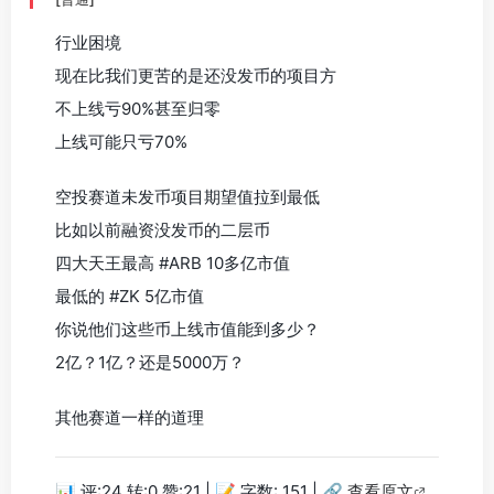
行业困境
现在比我们更苦的是还没发币的项目方
不上线亏90%甚至归零
上线可能只亏70%
空投赛道未发币项目期望值拉到最低
比如以前融资没发币的二层币
四大天王最高 #ARB 10多亿市值
最低的 #ZK 5亿市值
你说他们这些币上线市值能到多少？
2亿？1亿？还是5000万？
其他赛道一样的道理
📊 评:24 转:0 赞:21 | 📝 字数: 151 |
🔗 查看原文