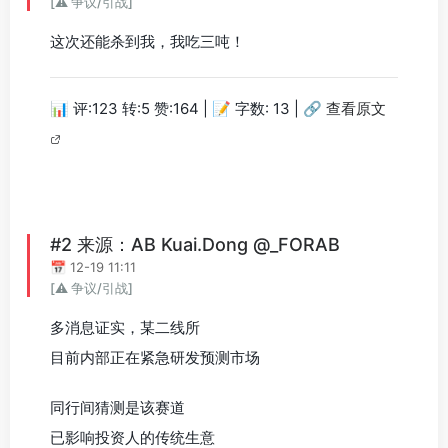
[⚠️ 争议/引战]
这次还能杀到我，我吃三吨！
📊 评:123 转:5 赞:164 | 📝 字数: 13 |
🔗 查看原文
#2 来源：AB Kuai.Dong @_FORAB
📅 12-19 11:11
[⚠️ 争议/引战]
多消息证实，某二线所
目前内部正在紧急研发预测市场
同行间猜测是该赛道
已影响投资人的传统生意