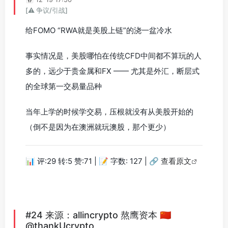
[⚠️ 争议/引战]
给FOMO “RWA就是美股上链”的浇一盆冷水
事实情况是，美股哪怕在传统CFD中间都不算玩的人
多的，远少于贵金属和FX —— 尤其是外汇，断层式
的全球第一交易量品种
当年上学的时候学交易，压根就没有从美股开始的
（倒不是因为在澳洲就玩澳股，那个更少）
📊 评:29 转:5 赞:71 | 📝 字数: 127 |
🔗 查看原文
#24 来源：allincrypto 熬鹰资本 🇨🇳
@thankUcrypto