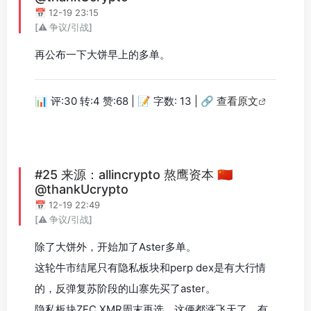
📅 12-19 23:15
[⚠️ 争议/引战]
再公布一下大饼早上的多单。
📊 评:30 转:4 赞:68 | 📝 字数: 13 |
🔗 查看原文
#25 来源：allincrypto 熬鹰资本 🇨🇳
@thankUcrypto
📅 12-19 22:49
[⚠️ 争议/引战]
除了大饼外，开始加了Aster多单。
这轮牛市结尾只有隐私板块和perp dex是有大行情
的，反弹复苏阶段的山寨先买了aster。
隐私板块ZEC XMR周末再选，这俩都涨飞天了，有