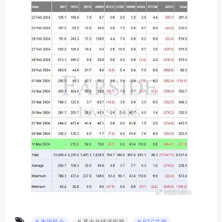
# 市场机会
# 暴走北纬谈投资
# BTC牛熊