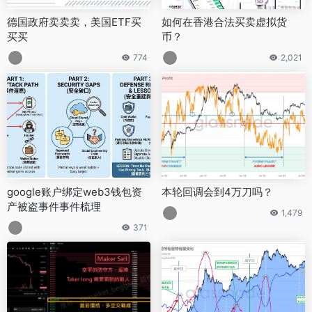
德国政府卖卖卖，美国ETF买
如何在香港合法买卖虚拟货
买买
币？
774
2,021
google账户绑定web3钱包资
本轮回调会到4万刀吗？
产被盗事件事件梳理
1,479
371