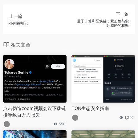
下一篇
上一篇
量子计算和区块链：紧迫性与实
孙割被割记
际威胁的权衡
相关文章
点击伪造zoom视频会议下载链
TON生态安全指南
接导致百万刀损失
1,392
558