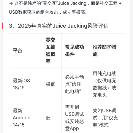
→ 这不是纯粹的“零交互”Juice Jacking，而是社交工程 +
USB数据窃取的组合攻击，成功率极高。
3、2025年真实的Juice Jacking风险评估
零交
互被
常见成功
推荐防护措
平台
盗概
条件
施
率
用纯充电线
必须手动
最新iOS
（仅供电无
极低
点“信任
18/19
数据线）或
此电脑”
充电头
需开启
最新
关闭USB调
USB调试
Android
低
试，用“仅充
或安装恶
14/15
电”模式
意App