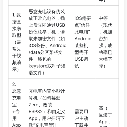
恶意充电设备伪装
1. 数
成正常充电器，插
iOS需要
中等
据直
上后立即通过USB
点“信任
（现代
接窃
协议枚举手机，读
此电脑”
手机加
取型
取未加密文件（如
Android
密加
（最
iOS备份、Android
某些机
强，成
常见
/data分区某些文
型需开
功率已
于视
件、钱包的
USB调
大幅下
频演
keystore或种子短
试
降）
示）
语文件）
2.
恶意
充电宝内置小型计
充电
算机（如树莓派
宝
Zero、改装
高（一
+专
ESP32）和自定义
需要用
旦装了
用
App，用户扫码下
户主动
App，
App
载“充电宝管理
下载并