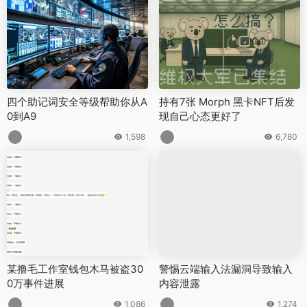
四个助记词安全等级帮助你从A
持有7张 Morph 黑卡NFT后发
0到A9
现自己心态更好了
1,598
6,780
某撸毛工作室钱包木马被盗30
警惕云端输入法漏洞导致输入
0万事件进展
内容泄露
1,086
1,274