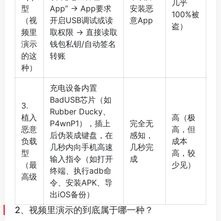
几乎
型
App” → App要求
安装恶
100%被
（视
开启USB调试或读
意App
盗）
频里
取权限 → 直接读取
演示
钱包私钥/自动签名
的这
转账
种）
充电设备内置
BadUSB芯片（如
3.
Rubber Ducky、
植入
高（极
P4wnP1），插上
完全无
恶意
高，但
后伪装成键盘，在
感知，
负载
成本
几秒内向手机高速
几秒完
型
高，较
输入指令（如打开
成
（最
少见）
终端、执行adb命
高级
令、安装APK、导
出iOS备份）
2、视频里演示的到底属于哪一种？