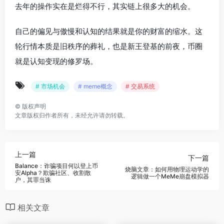
去年的操作实在是烂得不行，其实链上很多大的机会。
自己的偏见与傲慢和认知的结果就是你的财富的缩水。这
轮行情本质是旧秩序的葬礼，也是新王登基的前夜，币圈
就是认知变现的修罗场。
# 市场机会
# meme概念
# 交易系统
©
版权声明
文章版权归作者所有，未经允许请勿转载。
上一篇
下一篇
Balance：诈骗项目何以登上币
烧脑文章：如何用物理运动学的
安Alpha？欺骗社区、收割散
逻辑做一个MeMe崩盘模拟器
户，其罪当诛
相关文章