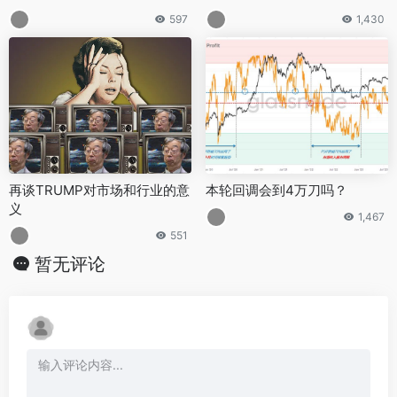
意力(RWA)
597
1,430
再谈TRUMP对市场和行业的意
本轮回调会到4万刀吗？
义
1,467
551
暂无评论