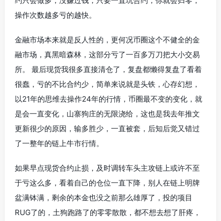
约只会做多，没赚过钱，只要一直玩合约，你就会归零，
操作次数越多亏的越快。
金融市场本来就是反人性的，更何况币圈这个不健全的金
融市场，真黑暗森林，这部分亏了一百多万刀把大小交易
所。 最后现货我很多直接清仓了，复盘都懒得复盘了看着
很蠢，亏的不比合约少，简单来说就是头铁，心存幻想，
以21年的思维去操作24年的行情，币圈最不变的变化，就
是会一直变化，山寨狗庄的无限浇给，这也是我去年推文
更新很少的原因，输多胜少，一直被套，后知后觉又错过
了一整年的链上牛市行情。
如果早点现货合约止损，及时调转车头主攻链上或许不至
于亏这么多，看着自己的仓位一直下降，别人在链上明牌
盆满钵满，剩余的本金也没之前那么雄厚了，投的项目
RUG了的，土狗跑路了的零零散散，都不想去想了肝疼，