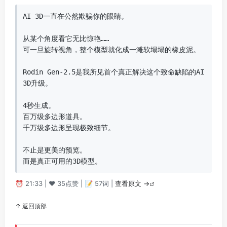
AI 3D一直在公然欺骗你的眼睛。

从某个角度看它无比惊艳……

可一旦旋转视角，整个模型就化成一滩软塌塌的橡皮泥。

Rodin Gen-2.5是我所见首个真正解决这个致命缺陷的AI 
3D升级。

4秒生成。

百万级多边形道具。

千万级多边形呈现极致细节。

不止是更美的预览。

而是真正可用的3D模型。
⏰ 21:33 | ❤️ 35点赞 | 📝 57词 |
查看原文 →
↑ 返回顶部