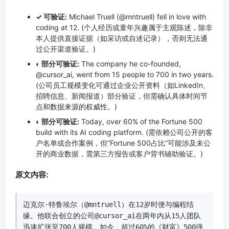
✓ 可验证:
Michael Truell (@mntruell) fell in love with
coding at 12. (个人经历或童年兴趣属于主观陈述，除非
本人提供直接证据（如采访或自述记录），否则无法通
过公开渠道验证。)
◐ 部分可验证:
The company he co-founded,
@cursor_ai, went from 15 people to 700 in two years.
(公司员工规模变化可通过企业公开资料（如LinkedIn、
招聘信息、新闻报道）部分验证，但需确认具体时间节
点和数据来源的权威性。)
◐ 部分可验证:
Today, over 60% of the Fortune 500
build with its AI coding platform. (需依赖公司公开的客
户名单或合作案例，但“Fortune 500占比”可能涉及未公
开的商业数据，需第三方报告或客户背书辅助验证。)
原文内容:
迈克尔·特鲁埃尔（@mntruell）在12岁时便与编程结
缘。他联合创立的公司@cursor_ai在两年内从15人团队
迅速扩张至700人规模。如今，超过60%的《财富》500强