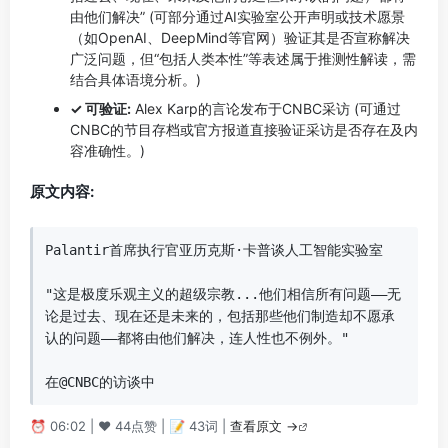
由他们解决” (可部分通过AI实验室公开声明或技术愿景
（如OpenAI、DeepMind等官网）验证其是否宣称解决
广泛问题，但“包括人类本性”等表述属于推测性解读，需
结合具体语境分析。)
✓ 可验证:
Alex Karp的言论发布于CNBC采访 (可通过
CNBC的节目存档或官方报道直接验证采访是否存在及内
容准确性。)
原文内容:
Palantir首席执行官亚历克斯·卡普谈人工智能实验室

"这是极度乐观主义的超级宗教...他们相信所有问题——无
论是过去、现在还是未来的，包括那些他们制造却不愿承
认的问题——都将由他们解决，连人性也不例外。"

在@CNBC的访谈中
⏰ 06:02 | ❤️ 44点赞 | 📝 43词 |
查看原文 →