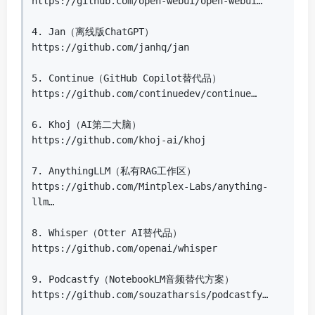
https://github.com/open-webui/open-webui…

4. Jan（离线版ChatGPT）

https://github.com/janhq/jan

5. Continue（GitHub Copilot替代品）

https://github.com/continuedev/continue…

6. Khoj（AI第二大脑）

https://github.com/khoj-ai/khoj

7. AnythingLLM（私有RAG工作区）

https://github.com/Mintplex-Labs/anything-
llm…

8. Whisper（Otter AI替代品）

https://github.com/openai/whisper

9. Podcastfy（NotebookLM音频替代方案）

https://github.com/souzatharsis/podcastfy…
