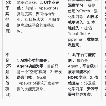
(优
能基础最好。2.
UI专业完
深度学习：
提到
于
整：
前端（TypeScript）
使用PyTorch、强
其
复刻度高，界面结构专
化学习等，
AI技术
他
业。3.
目标宏大：
明确复
栈更深入
。3.
本
项
刻商业级平台的完整架
地优先：
提倡
目)
构。
“local-first AI
pipeline”，
数据隐
私性高
。
不
1.
UI/平台可能简
足
1.
AI核心功能缺失：
陋：
核心是
(不
Agent功能为零
，目前只
Agent，
平台级UI
如
是一个“空壳”框架。2.
开发
展示可能不如
其
语言门槛：
Go和
NOF0专业
。2.
依
他
TypeScript要求开发者掌
赖复杂：
涉及强
项
握的技能更复杂。
化学习库，
安装部
目)
署可能更复杂
。