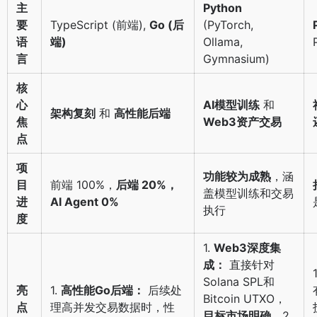
主
Python
要
TypeScript (前端),
Go (后
(PyTorch,
语
端)
Ollama,
言
Gymnasium)
核
心
AI模型训练
和
架构复刻
和
高性能后端
焦
Web3资产交易
点
项
功能较为成熟
，涵
目
前端 100%，
后端 20%，
盖模型训练和交易
进
AI Agent 0%
执行
度
1.
Web3深度集
成：
直接针对
Solana SPL和
亮
1.
高性能Go后端：
后续处
Bitcoin UTXO，
点
理高并发交易数据时，性
目标市场明确
。2.