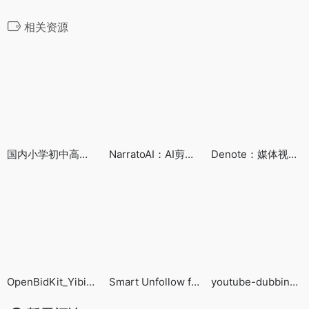
相关资源
国内小学初中高中课本
NarratoAI：AI剪辑解说视频工具
Denote：媒体视频创意AI分析工具
OpenBidKit_Yibiao（易标AI）：完全开源免费的开箱即用AI标书编写工具
Smart Unfollow for Twitter / 智能取关 (推特版)
youtube-dubbing:YouTube中文配音