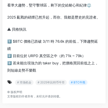
看準大趨勢，堅守擊球區，剩下的交給耐心和紀律⚖️
2025 亂戰的硝煙已然升起，而你、我都是歷史的見證者。
⚠️ 貝格快訊
1️⃣ $BTC 價格已跌破 3/11 時 76.6k 的前低，下降趨勢延
續
2️⃣ 目前位於 URPD 真空區之中（約 71k ~ 79k）
3️⃣ 若未能出現強力的 taker buy，把價格買回前低之上，
則短線走勢不樂觀
# 市场机会
# 2025年比特币牛市
# BTC牛熊
©
版权声明
文章版权归作者所有，未经允许请勿转载。