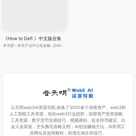
《How to Defi 》中文版合集
本书是一本关于去中心化金融（Defi）的高级指南，涵盖了比特币、以太坊、Solana、Polygon等公链项目生态、核心技术以及行情价值及长期发展趋势，同时介绍了Defi、NFT以及元宇宙等内容。
云天明web3AI资源导航,收集了3000多个加密资产、web3和
人工智能工具资源，包括web3行业趋势，加密资产投资策略、
工具资源，数字货币交易技巧、视频课程、安全持币建议、出
金入金渠道，空头撸毛攻略文档；AI创业赚钱方法，AI常用工
具网址及使用教程；跨境出海生存技巧。