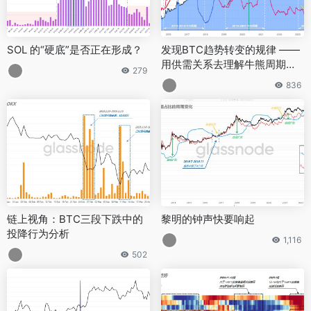
SOL 的“硬底”是否正在形成？
发现BTC趋势转变的规律 ——
用供需关系去理解牛熊周期的
279
底层逻辑
836
链上视角：BTC三段下跌中的
黎明的钟声快要响起
投降行为分析
1,116
502