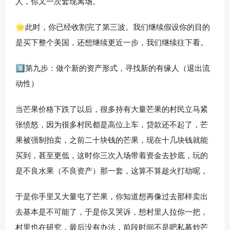
人，你又一次套现离场。
🌟此时，你已经收割完了第三波。我们继续假设你的目的
是买下整个美国，还想继续更近一步，我们继续往下看。
9️⃣第九步：做个新的资产形式，寻找新的有缘人（退出流
动性）
当芒果价格下跌了以后，很多持有大量芒果的村民立马紧
张愤怒，因为很多村民都是高位上车，贷款还不起了，芒
果被强制拍卖，之前二十块钱的芒果，现在十几块钱就能
买到，甚至更低，这时你三次入场带着资金去抄底，玩的
是不良水果（不良资产）那一套，这算不算趁火打劫呢，
于是你手里又大量屯了芒果，你知道想再像过去那样卖出
去基本是不可能了，于是你又哭诉，想村里人拉你一把，
村里也在研究，最后没有办法，前段时间不是吧私募炒芒