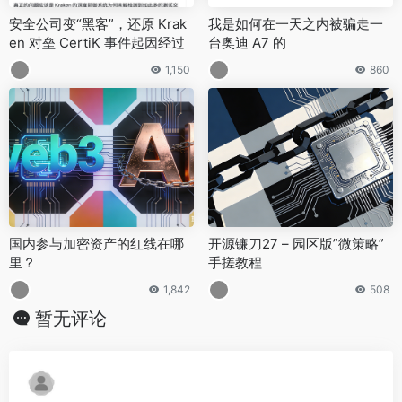
安全公司变“黑客”，还原 Krak
我是如何在一天之内被骗走一
en 对垒 CertiK 事件起因经过
台奥迪 A7 的
1,150
860
国内参与加密资产的红线在哪
开源镰刀27 – 园区版”微策略”
里？
手搓教程
1,842
508
暂无评论