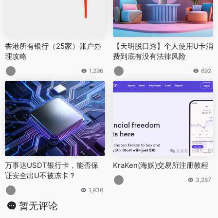
香港所有银行（25家）账户办
【天明脱口秀】个人使用U卡消
理攻略
费到底有没有法律风险
1,296
692
万事达USDT银行卡，能否保
KraKen(海妖)交易所注册教程
证安全出U不被冻卡？
3,287
1,936
暂无评论