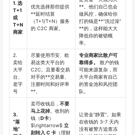
1. 选
优先选择那些提供
**。他们自己也会
T+1
**延时结算
做风控，确保给你
或
（T+1/T+N）服务
打的钱是**“洗过澡”
T+N
的 C2C 商家。
**的，这样能大大
商家
降低你的被锁概
率。
2.
尽量使用币安、欧
专业商家比散户可
卖给
易这类大平台的
靠得多。
散户的钱
大平
C2C。且要看交易
可能来源复杂，而
台、
对手的**交易量、
大平台商家有自己
老字
注册时间和好评率
的资金池和风控团
号
**。
队。
卖币收钱后，
不要
马上花掉
。收到的
3.
让资金“静置”。如果
钱（
D卡
）
“落
在收钱的 3-7 天内
$\rightarrow$
立
地”
没有被警方追查冻
刻转入 C 卡
（理财