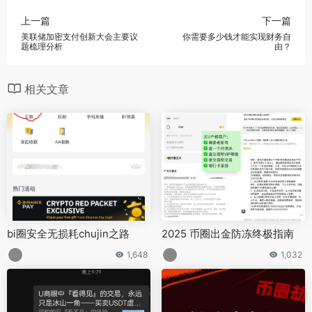
上一篇
下一篇
美联储加密支付创新大会主要议
你需要多少钱才能实现财务自
题梳理分析
由？
相关文章
bi圈安全无损耗chujin之路
2025 币圈出金防冻终极指南
1,648
1,032