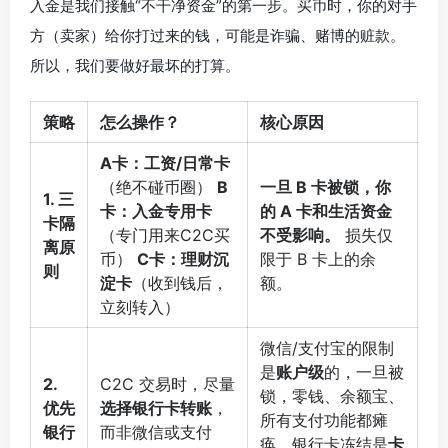
入金是我们接触“不干净资金”的第一步。买币时，你的对手
方（卖家）给你打过来的钱，可能是诈骗、赌博的赃款。
所以，我们要做好最坏的打算。
策略
怎么操作？
核心原因
A卡：工资/日常卡
（绝不碰币圈）
B
一旦 B 卡被锁，你
1. 三
卡：入金专用卡
的 A 卡和生活资金
卡隔
（专门用来C2C买
不受影响。
损失仅
离原
币）
C卡：理财沉
限于 B 卡上的余
则
淀卡
（收到钱后，
额。
立刻转入）
微信/支付宝的限制
是
账户级
的，一旦被
2.
C2C 交易时，尽量
锁，零钱、余额宝、
优先
选择银行卡转账
，
所有支付功能都瘫
银行
而非微信或支付
痪。银行卡冻结是
卡