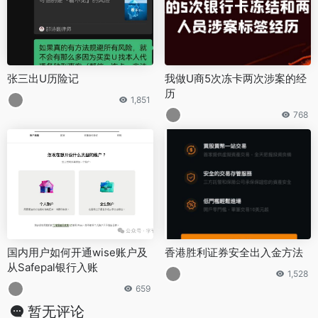
张三出U历险记
我做U商5次冻卡两次涉案的经
历
1,851
768
国内用户如何开通wise账户及
香港胜利证券安全出入金方法
从Safepal银行入账
1,528
659
暂无评论