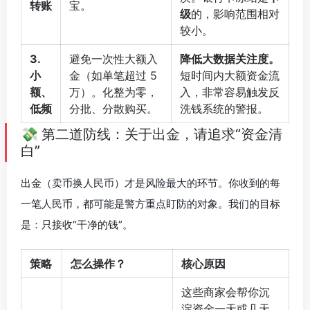
转账
宝。
级
的，影响范围相对
较小。
3.
避免一次性大额入
降低大数据关注度。
小
金（如单笔超过 5
短时间内大额资金流
额、
万）。化整为零，
入，非常容易触发反
低频
分批、分散购买。
洗钱系统的警报。
💸 第二道防线：关于出金，请追求“资金清
白”
出金（卖币换人民币）才是风险最大的环节。你收到的每
一笔人民币，都可能是警方重点盯防的对象。我们的目标
是：只接收“干净的钱”。
策略
怎么操作？
核心原因
这些商家会帮你沉
淀资金一天或几天