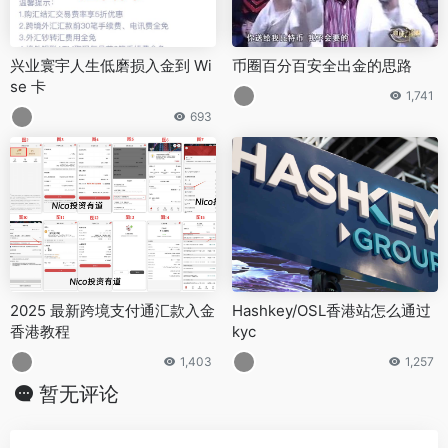
兴业寰宇人生低磨损入金到 Wi
币圈百分百安全出金的思路
se 卡
1,741
693
2025 最新跨境支付通汇款入金
Hashkey/OSL香港站怎么通过
香港教程
kyc
1,403
1,257
暂无评论