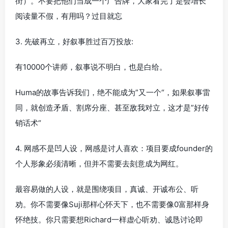
街）。不要把他们当成一个广告牌，大家看完了是会增长
阅读量不假，有用吗？过目就忘
3. 先破再立，好叙事胜过百万投放:
有10000个讲师，叙事说不明白，也是白给。
Huma的故事告诉我们，绝不能成为”又一个“，如果叙事雷
同，就创造矛盾、割席分座、甚至敌我对立，这才是”好传
销话术“
4. 网感不是凹人设，网感是讨人喜欢：项目要成founder的
个人形象必须清晰，但并不需要去刻意成为网红。
最容易做的人设，就是围绕项目，真诚、开诚布公、听
劝。你不需要像Suji那样心怀天下，也不需要像0富那样身
怀绝技。你只需要想Richard一样虚心听劝、诚恳讨论即