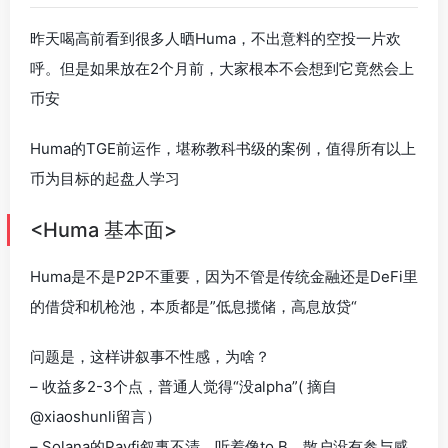
昨天喝高前看到很多人晒Huma，不出意料的空投一片欢
呼。但是如果放在2个月前，大家根本不会想到它竟然会上
币安
Huma的TGE前运作，堪称教科书级的案例，值得所有以上
币为目标的起盘人学习
<Huma 基本面>
Huma是不是P2P不重要，因为不管是传统金融还是DeFi里
的借贷和机枪池，本质都是”低息揽储，高息放贷“
问题是，这样讲叙事不性感，为啥？
– 收益多2-3个点，普通人觉得“没alpha”( 摘自
@xiaoshunli留言）
– Solana的Payfi叙事不清，听着像to B。散户没有参与感