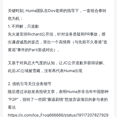
关键时刻, Huma团队在Dov老师的指导下，一套组合拳转
危为机：
1. 不辩解，只道歉
先火速安排Richard公开信，针对业务质疑和PR事故，摆
出谦虚诚恳的姿态，突出一个高情商（与先前不久香港“造
黄谣”事件的Parti形成对比）。
又基于对风总大气度的认知，让JC公开道歉并获得谅解。
此后JC公域被雪藏，没有再代表Huma出现
2. 借机引导关注业务细节
随后透过冰娃发表投研文章，表明Huma并非当年中国那种
“P2P”，扭转了一些因”撕逼剧情“想放弃该项目的参与者的
看法
https://x.com/Ice_Frog666666/status/19117207827929