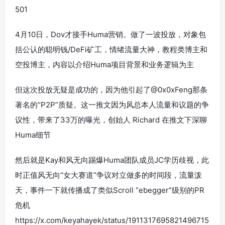
501
4月10日，Dov才接手Huma营销。做了一波投放，对象包
括公认的聪明钱/DeFi矿工，情绪流量大神，教程类博主和
空投博主，内容以介绍Huma项目背景和业务逻辑为主
但这次投放无疑是成功的，因为他引起了@0x0xFeng那条
著名的“P2P”质疑。这一推文因为风总本人流量和议题的争
议性，带来了33万的曝光，创始人 Richard 在推文下深聊
Huma细节
然后就是Kay和风无向踢爆Huma团队成员JC学历歧视，此
时正值风无向“女大赛道”争议对立做多的时间段，流量泼
天，事件一下就传播成了类似Scroll “ebegger”级别的PR
危机
https://x.com/keyahayek/status/1911317695821496715