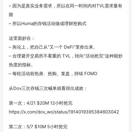
– 因为是真实业务需求，所以在同一时间内对TVL需求量有
限
– 所以Huma的存钱活动做成理财抢购式
这里面妙在：
– 舆论上，把自己从“又一个 DeFi”里拎出来。
– 合理避开交易所不看重的 TVL，转向“活动抢完”这种能炒
热度的指标。
– 每轮活动前热身、抢购、复盘，持续 FOMO
从Dov三次存钱三次喊单就看得出成效：
第一次：4/21 $20M 12小时抢完
https://x.com/dov_wo/status/1914019395384603042
第二次：5/7 $10M 5小时抢完