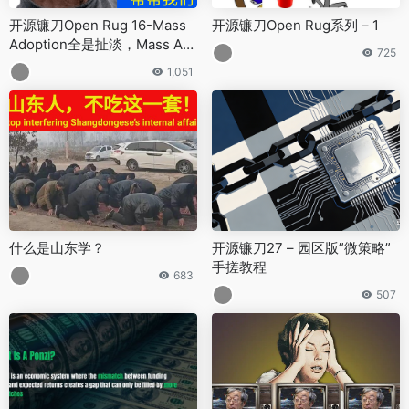
开源镰刀Open Rug 16-Mass
开源镰刀Open Rug系列 – 1
Adoption全是扯淡，Mass Ad
725
mission才是真理
1,051
什么是山东学？
开源镰刀27 – 园区版”微策略”
手搓教程
683
507