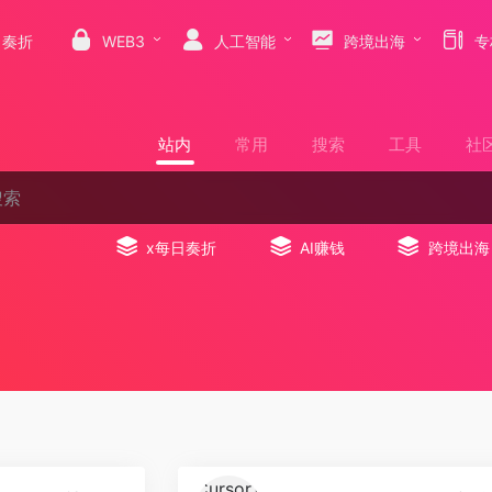
日奏折
WEB3
人工智能
跨境出海
专
站内
常用
搜索
工具
社
x每日奏折
AI赚钱
跨境出海
0