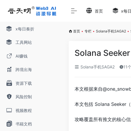
首页
x每
x每日奏折
首页
•
专栏
•
Solana手机SAGA2
•
工具网站
Solana Se
AI赚钱
Solana手机SAGA2
11
跨境出海
资源下载
本文根据来自@one_snow
风险控制
本文包括 Solana See
视频教程
攻略覆盖所有推文的核心信
书籍文档