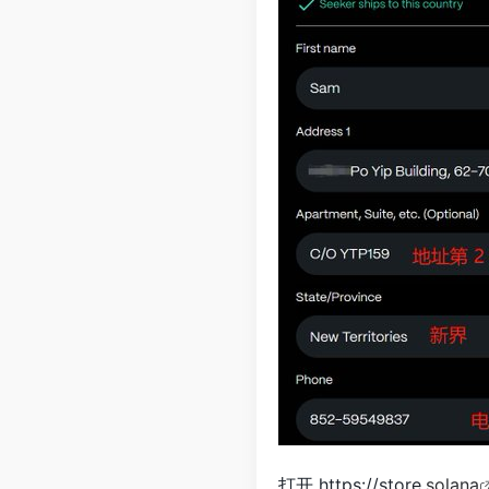
打开 https://store.
solana