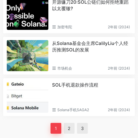
开源镰刀20:SOL公链们如何拒绝重蹈
以太覆辙?
加密韦陀
2年前 (2024)
从Solana基金会主席CalilyLiu个人经
历推测SOL的发展
市场机会
2年前 (2024)
SOL手机退款操作流程
Solana手机SAGA2
2年前 (2024)
1
2
3