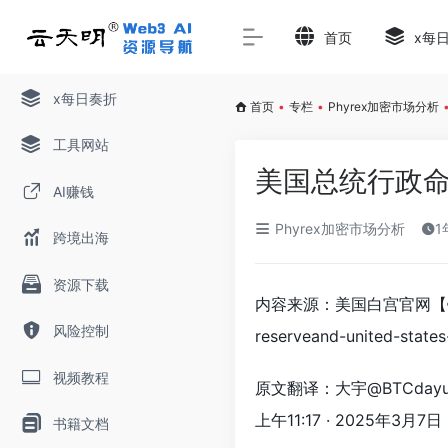
首页
x每
x每日奏折
首页
•
专栏
•
Phyrex加密市场分析
工具网站
美国总统行政
AI赚钱
Phyrex加密市场分析
1
跨境出海
资源下载
内容来源：美国白宫官网【链接：https:
风险控制
reserveand-united-states
视频教程
原文翻译：大宇@BTCdayu。其
上午11:17 · 2025年3月7日
书籍文档