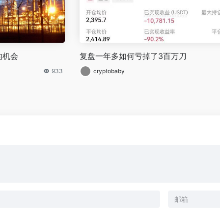
的机会
复盘一年多如何亏掉了3百万刀
933
cryptobaby