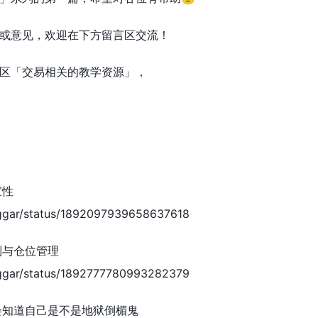
或意见，欢迎在下方留言区交流！
区「交易相关的教学资源」，
宜性
eggar/status/1892097939658637618
制与仓位管理
eggar/status/1892777780993282379
会知道自己是不是地狱倒楣鬼