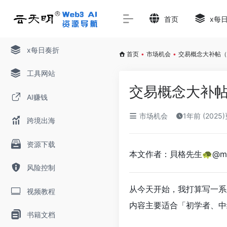
首页
x每
x每日奏折
首页
•
市场机会
•
交易概念大补帖（
工具网站
交易概念大补
AI赚钱
市场机会
1年前 (2025
跨境出海
资源下载
本文作者：貝格先生🐢@mark
风险控制
从今天开始，我打算写一系
视频教程
内容主要适合「初学者、中
书籍文档