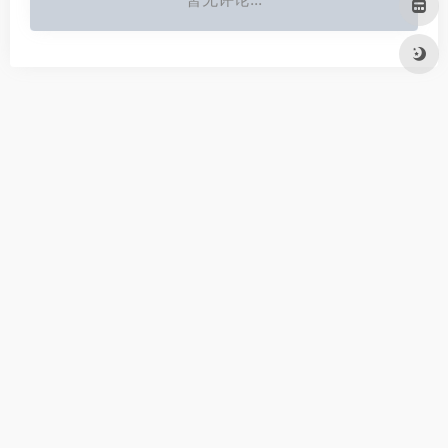
云天明web3AI资源导航,收集了3000多个加密资产、web3和
人工智能工具资源，包括web3行业趋势，加密资产投资策略、
工具资源，数字货币交易技巧、视频课程、安全持币建议、出
金入金渠道，空头撸毛攻略文档；AI创业赚钱方法，AI常用工
具网址及使用教程；跨境出海生存技巧。
友链申请
免责声明
广告合作
关于我们
欢迎捐助