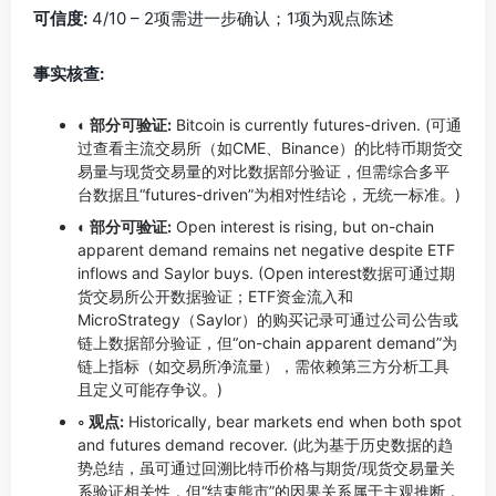
可信度:
4/10 – 2项需进一步确认；1项为观点陈述
事实核查:
◐ 部分可验证:
Bitcoin is currently futures-driven. (可通
过查看主流交易所（如CME、Binance）的比特币期货交
易量与现货交易量的对比数据部分验证，但需综合多平
台数据且“futures-driven”为相对性结论，无统一标准。)
◐ 部分可验证:
Open interest is rising, but on-chain
apparent demand remains net negative despite ETF
inflows and Saylor buys. (Open interest数据可通过期
货交易所公开数据验证；ETF资金流入和
MicroStrategy（Saylor）的购买记录可通过公司公告或
链上数据部分验证，但“on-chain apparent demand”为
链上指标（如交易所净流量），需依赖第三方分析工具
且定义可能存争议。)
◦ 观点:
Historically, bear markets end when both spot
and futures demand recover. (此为基于历史数据的趋
势总结，虽可通过回溯比特币价格与期货/现货交易量关
系验证相关性，但“结束熊市”的因果关系属于主观推断，