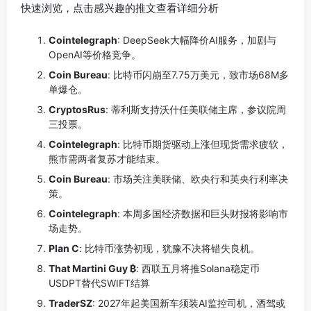
快速浏览，点击感兴趣的推文查看详细分析
Cointelegraph
: DeepSeek大幅降价AI服务，加剧与
OpenAI等价格竞争。
Coin Bureau
: 比特币闪崩至7.75万美元，致市场68M多
单爆仓。
CryptosRus
: 蒂利斯支持沃什任美联储主席，参议院周
三投票。
Cointelegraph
: 比特币期货驱动上涨但现货需求疲软，
熊市需两者复苏才能结束。
Coin Bureau
: 市场关注美联储、欧央行和英央行利率决
策。
Cointelegraph
: 本周多国经济数据和巨头财报将影响市
场走势。
Plan C
: 比特币涨势初现，犹豫不决将错失良机。
That Martini Guy ₿
: 西联五月将推Solana稳定币
USDPT替代SWIFT结算
TraderSZ
: 2027年起美国新车须装AI监控司机，酒驾或