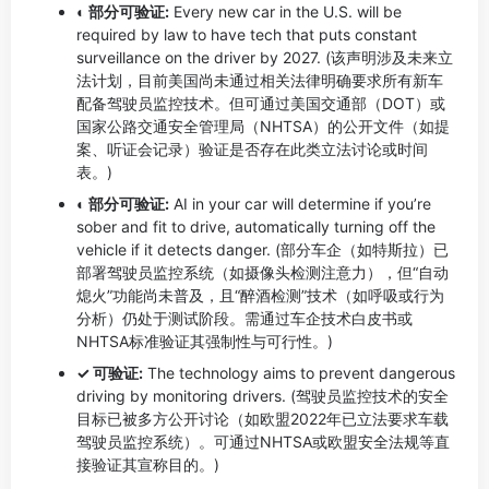
◐ 部分可验证:
Every new car in the U.S. will be
required by law to have tech that puts constant
surveillance on the driver by 2027. (该声明涉及未来立
法计划，目前美国尚未通过相关法律明确要求所有新车
配备驾驶员监控技术。但可通过美国交通部（DOT）或
国家公路交通安全管理局（NHTSA）的公开文件（如提
案、听证会记录）验证是否存在此类立法讨论或时间
表。)
◐ 部分可验证:
AI in your car will determine if you’re
sober and fit to drive, automatically turning off the
vehicle if it detects danger. (部分车企（如特斯拉）已
部署驾驶员监控系统（如摄像头检测注意力），但“自动
熄火”功能尚未普及，且“醉酒检测”技术（如呼吸或行为
分析）仍处于测试阶段。需通过车企技术白皮书或
NHTSA标准验证其强制性与可行性。)
✓ 可验证:
The technology aims to prevent dangerous
driving by monitoring drivers. (驾驶员监控技术的安全
目标已被多方公开讨论（如欧盟2022年已立法要求车载
驾驶员监控系统）。可通过NHTSA或欧盟安全法规等直
接验证其宣称目的。)