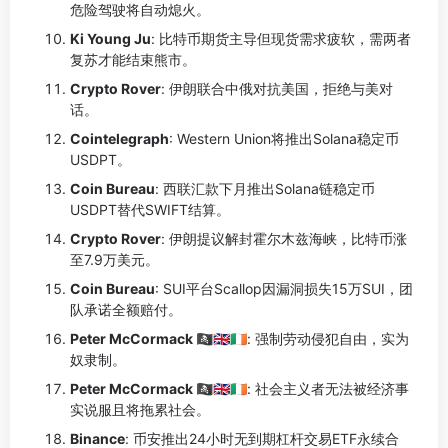
危险驾驶将自动熄火。
Ki Young Ju
: 比特币期货主导但现货需求疲软，需两者
复苏才能结束熊市。
Crypto Rover
: 伊朗联合中俄对抗美国，拒绝与美对
话。
Cointelegraph
: Western Union将推出Solana稳定币
USDPT。
Coin Bureau
: 西联汇款下月推出Solana链稳定币
USDPT替代SWIFT结算。
Crypto Rover
: 伊朗提议解封霍尔木兹海峡，比特币涨
至7.9万美元。
Coin Bureau
: SUI平台Scallop因漏洞损失15万SUI，团
队承诺全额赔付。
Peter McCormack 🏴‍☠️🇬🇧🇮🇪
: 强制劳动侵犯自由，实为
奴隶制。
Peter McCormack 🏴‍☠️🇬🇧🇮🇪
: 社会主义者无法被经济事
实说服且将拖累社会。
Binance
: 币安推出24小时无到期杠杆交易ETF永续合