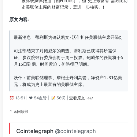
披露或媒体报道（如Forbes），但“史上最富有”需对比历
史美联储主席的财富记录，需进一步核实。)
原文内容:
最新消息：蒂利斯为确认凯文·沃什担任美联储主席开绿灯  

司法部结束了对鲍威尔的调查。蒂利斯已获得其所需保
证。参议院银行委员会将于周三投票。鲍威尔的任期将于5
月15日到期。时间紧迫，但路径已明朗。  

沃什：前美联储理事、摩根士丹利高管，净资产1.31亿美
元，将成为史上最富有的美联储主席。
⏰ 13:51 | ❤️ 54点赞 | 📝 56词 |
查看原文 →
↑ 返回顶部
Cointelegraph
@cointelegraph