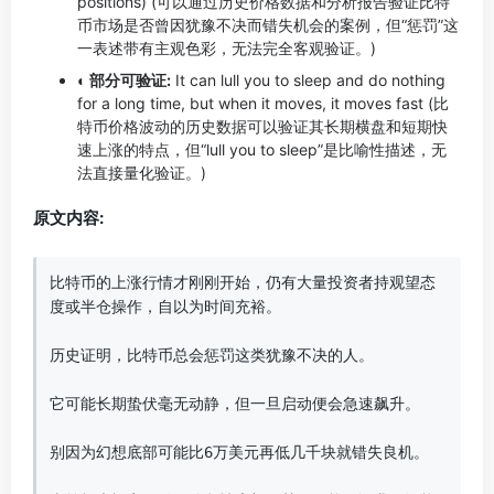
positions) (可以通过历史价格数据和分析报告验证比特
币市场是否曾因犹豫不决而错失机会的案例，但“惩罚”这
一表述带有主观色彩，无法完全客观验证。)
◐ 部分可验证:
It can lull you to sleep and do nothing
for a long time, but when it moves, it moves fast (比
特币价格波动的历史数据可以验证其长期横盘和短期快
速上涨的特点，但“lull you to sleep”是比喻性描述，无
法直接量化验证。)
原文内容:
比特币的上涨行情才刚刚开始，仍有大量投资者持观望态
度或半仓操作，自以为时间充裕。

历史证明，比特币总会惩罚这类犹豫不决的人。

它可能长期蛰伏毫无动静，但一旦启动便会急速飙升。

别因为幻想底部可能比6万美元再低几千块就错失良机。
