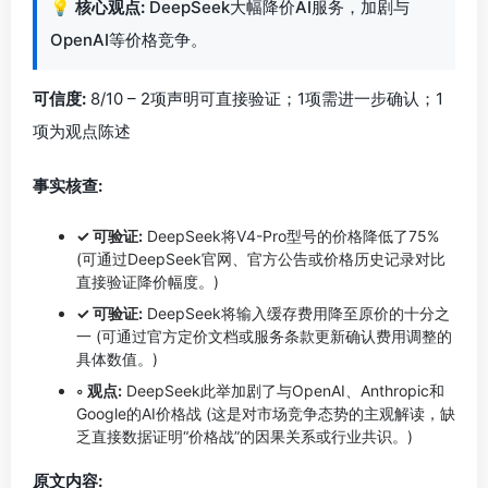
💡
核心观点:
DeepSeek大幅降价AI服务，加剧与
OpenAI等价格竞争。
可信度:
8/10 – 2项声明可直接验证；1项需进一步确认；1
项为观点陈述
事实核查:
✓ 可验证:
DeepSeek将V4-Pro型号的价格降低了75%
(可通过DeepSeek官网、官方公告或价格历史记录对比
直接验证降价幅度。)
✓ 可验证:
DeepSeek将输入缓存费用降至原价的十分之
一 (可通过官方定价文档或服务条款更新确认费用调整的
具体数值。)
◦ 观点:
DeepSeek此举加剧了与OpenAI、Anthropic和
Google的AI价格战 (这是对市场竞争态势的主观解读，缺
乏直接数据证明“价格战”的因果关系或行业共识。)
原文内容: